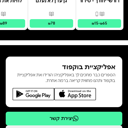
דורשי יחודך - סידור
גן עדן לא נעלם
לחיות את הי
רמב"ם
פורמטים זמינים
:
מודפס, דיגיטלי
פורמטים זמינים
:
מודפס
פור
89
78
15
-
65
₪
₪
₪
₪
אפליקציית בוקפוד
הספרים כבר מחכים לך באפליקציה! הורידו את אפליקציית
בוקפוד ותהנו מחווית קריאה ברמה אחרת.
יצירת קשר