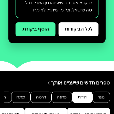
שיקרא אגרת זו שיענוהו מן השמים כל
מה שישאל. וכל מי שירגיל לאומרו
בוודאי יהא ניצול מכל צרה ומובטח לו
שהוא בן עולם הבא. - מתוך הספר
לכל הביקורות
הוסף ביקורת
מעולפת ספירים
ספרים חדשים שיעניינו אותך
נוער
יהדות
פרוזה
דרמה
מתח
היסט