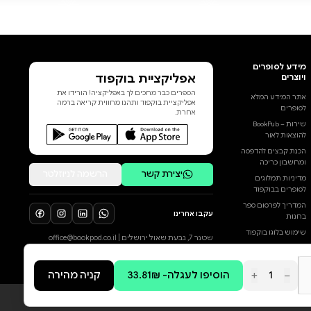
שקנתה לה בספריה הקודמים
מאות אלפי קוראים נלהבים, רתמה
עצמה כאן למשימה קשה במיוחד,
מלאת מכשלות ומהמורות, וצלחה
אותה בהצלחה מסחררת. לראשונה
אנו מבינים כיצד התפתחה תורת
החסידות של הבעל שם טוב, שלב
הוסף ביקורת
אחר שלב, מתוך הנפילות ומתוך
העליות שחווה בחייו, וכיצד יצר
לכל הביקורות
מהפכה של אינדיבידואליזם
שהקדימה את זמנה, כאשר קבע כי
הגאולה תגיע בשעה שבני האדם
יתקרבו אל הנשמה של עצמם. אדל
הוא ספרה החשוב והנועז ביותר של
ברנדס, ועם זאת השוטף והקריא