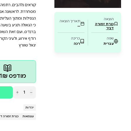
ועים ודמויות היסטוריות. הספר מתאים לאוהבי הי
דמויות שהותירו חותם בלתי נשכח. אם אתם מח
 הוא בדיוק עבורכם. הצטרפו למסע שובר גבולות
 יוכי ברנדס מגולל את סיפורו של הבעל שם טוב דרך עינ
 לא פחות מאישיותו של אביה. יוכי ברנדס, שקנתה לה ב
ם, רתמה עצמה כאן למשימה קשה במיוחד, מלאת מכשלות
ונה אנו מבינים כיצד התפתחה תורת החסידות של הבעל
 העליות שחווה בחייו, וכיצד יצר מהפכה של אינדיבידוא
יע בשעה שבני האדם יתקרבו אל הנשמה של עצמם. אדל הו
ת השוטף והקריא מכולם. הוא נקרא כמסע ברכבת הרים ד
לעיני הקוראים מתגלים ההתרחשויות, הדמויות והכוחות ששינ