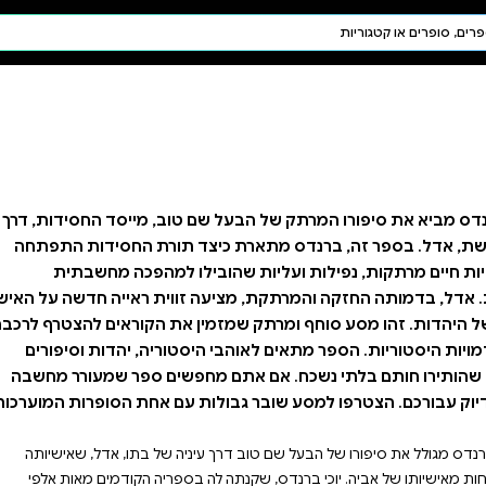
חיפוש AI
דת ויהדות
תפילה
חגים ומועדים
תלמוד
קבלה
טוב, מייסד החסידות, דרך
ד תורת החסידות התפתחה
לו למהפכה מחשבתית
זווית ראייה חדשה על האיש
 את הקוראים להצטרף לרכבת