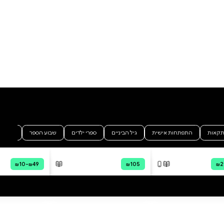
כמעט כל מי שאהב מת ונעלם
מחייו, ודן בון כבר ויתר על אהבה.
הבדידות נוחה יותר מייסורי
הנטישה. רק כשהוא מנגן על
הקונטרבס שלו במועדון ג'אז קטן
בווילג', הוא מרגיש שלם, יפה,
אהוב.נכס מסתורי שהוא יורש,
הוסף ביקורת
משנה את גורלו. בון מעביר את אביו
הדמנטי מקליפורניה לניו יורק, נחוש
לכל הביקורות
להציל את הקשר ביניהם ולפענח
את סודות ילדותו. הוא פוגש אשה
רעשנית שמחזרת אחריו
בעקשנות. הוא מתאהב בכלב של
דייר רחוב. והוא מעז לדמיין
שהפעם, מנעול ליבו ייפתח. דן בון