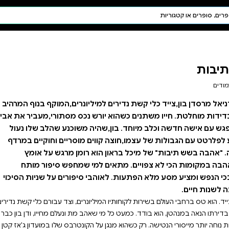
חיפוש AI
דת ויהדות
תפילה
חגים ומועדים
תלמוד
קבלה
ליונרים,המוקף בנוף המרהיב
נכס מסתורי,מעביר את אביו
ה משוכנע שהלב שלו נעול
מוסריים וחוקיים במרדף
רומן מרגש על אומץ