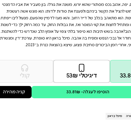
י שמחפש סיפור מותח
סיפורים על שניות הסיכוי
יונרים, וצד עבורם כלי קשת נדירים.
ב מת ונעלם מחייו, ודן בון כבר
הקונטרבס שלו במועדון ג'אז קטן
רלו. בון מעביר את אביו הדמנטי
לדותו. הוא פוגש אשה רעשנית
יין שהפעם, מנעול ליבו ייפתח.
וק. עד כמה רחוק ילך כדי לשנות
 אומץ הלב שנדרש כדי להשתנות.
היא סופרת, עורכת־דין, ומגשרת
רת ב־2023.