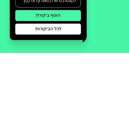
סקירה וביקורת
מה הסיפור:
דניאל מַרְסְדֶן בּוֹן הוא צייד. הוא טס
ברחבי העולם בשירות לקוחותיו
המיליונרים, וצד עבורם כלי קשת
נדירים. הוא מצליח ומוערך, אך
בדירתו הנאה במנהטן, הוא בודד.