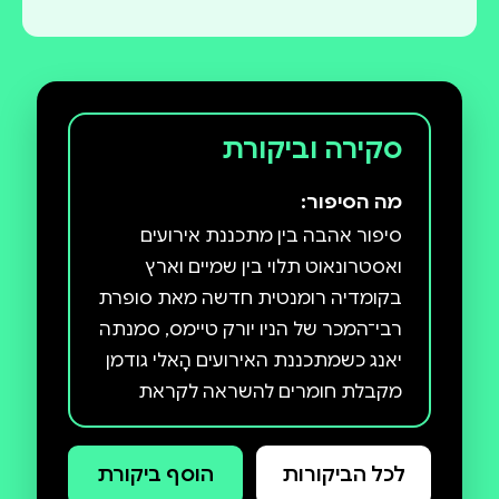
סקירה וביקורת
מה הסיפור:
סיפור אהבה בין מתכננת אירועים
ואסטרונאוט תלוי בין שמיים וארץ
בקומדיה רומנטית חדשה מאת סופרת
רבי־המכר של הניו יורק טיימס, סמנתה
יאנג כשמתכננת האירועים הָאלי גודמן
מקבלת חומרים להשראה לקראת
חתונה, הדבר האחרון שהיא מצפה
למצוא ביניהם זה קובץ סרטונים
לכל הביקורות
הוסף ביקורת
מהאקס של הכלה. ברור, לא ראוי