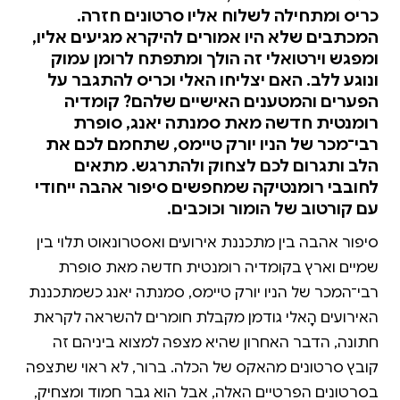
כריס ומתחילה לשלוח אליו סרטונים חזרה.
המכתבים שלא היו אמורים להיקרא מגיעים אליו,
ומפגש וירטואלי זה הולך ומתפתח לרומן עמוק
ונוגע ללב. האם יצליחו האלי וכריס להתגבר על
הפערים והמטענים האישיים שלהם? קומדיה
רומנטית חדשה מאת סמנתה יאנג, סופרת
רבי־מכר של הניו יורק טיימס, שתחמם לכם את
הלב ותגרום לכם לצחוק ולהתרגש. מתאים
לחובבי רומנטיקה שמחפשים סיפור אהבה ייחודי
עם קורטוב של הומור וכוכבים.
סיפור אהבה בין מתכננת אירועים ואסטרונאוט תלוי בין
שמיים וארץ בקומדיה רומנטית חדשה מאת סופרת
רבי־המכר של הניו יורק טיימס, סמנתה יאנג כשמתכננת
האירועים הָאלי גודמן מקבלת חומרים להשראה לקראת
חתונה, הדבר האחרון שהיא מצפה למצוא ביניהם זה
קובץ סרטונים מהאקס של הכלה. ברור, לא ראוי שתצפה
בסרטונים הפרטיים האלה, אבל הוא גבר חמוד ומצחיק,