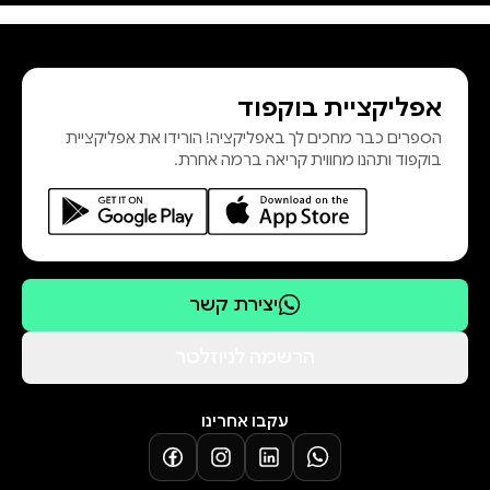
סרטון שהם צופים בו. אבל האם הרומן
שלהם יתגבר על חשיפת המטענים
הרגשיים זה של זו? סמנתה יאנג, ילידת
אפליקציית בוקפוד
סקוטלנד, היא בוגרת אוניברסיטת
הספרים כבר מחכים לך באפליקציה! הורידו את אפליקציית
אדינבורו, ומרבה למקם את יצירותיה
בוקפוד ותהנו מחווית קריאה ברמה אחרת.
בנוף ילדותה המוכר והאהוב. היא
פרסמה למעלה מ־60 ספרים שראו א
יצירת קשר
הרשמה לניוזלטר
עקבו אחרינו