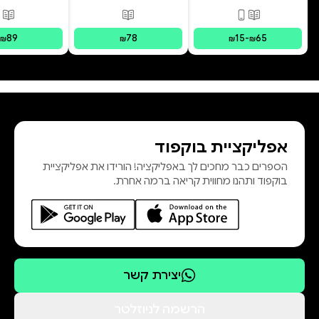
פורמטים זמינים
:
מודפס, דיגיטלי
פורמטים זמינים
:
מודפס
פור
89
78
15
-
65
₪
₪
₪
₪
אפליקציית בוקפוד
הספרים כבר מחכים לך באפליקציה! הורידו את אפליקציית
בוקפוד ותהנו מחווית קריאה ברמה אחרת.
יצירת קשר
הרשמה לניוזלטר