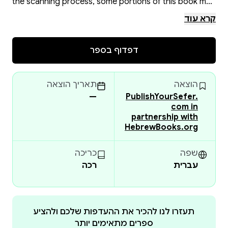
the scanning process, some portions of this book may
be obscured, damaged or incomplete. Please check
קרא עוד
the book preview (if available) OR the original scan
before placing your order.
דפדוף בספר
הוצאה
תאריך הוצאה
—
PublishYourSefer.
com in
partnership with
HebrewBooks.org
שפה
כריכה
עברית
רכה
תעזרו לנו להכיר את ההעדפות שלכם ולהציע
ספרים מתאימים יותר