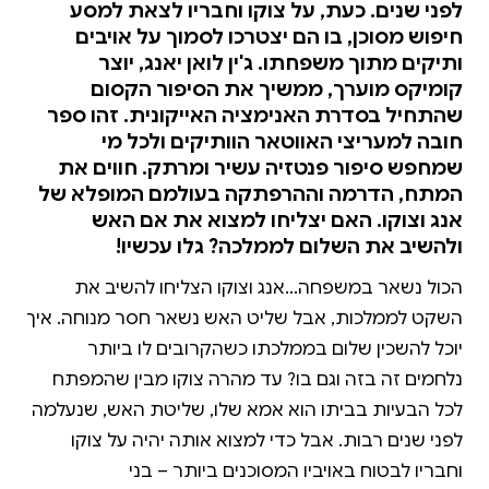
לפני שנים. כעת, על צוקו וחבריו לצאת למסע
חיפוש מסוכן, בו הם יצטרכו לסמוך על אויבים
ותיקים מתוך משפחתו. ג'ין לואן יאנג, יוצר
קומיקס מוערך, ממשיך את הסיפור הקסום
שהתחיל בסדרת האנימציה האייקונית. זהו ספר
חובה למעריצי האווטאר הוותיקים ולכל מי
שמחפש סיפור פנטזיה עשיר ומרתק. חווים את
המתח, הדרמה וההרפתקה בעולמם המופלא של
אנג וצוקו. האם יצליחו למצוא את אם האש
ולהשיב את השלום לממלכה? גלו עכשיו!
הכול נשאר במשפחה...אנג וצוקו הצליחו להשיב את
השקט לממלכות, אבל שליט האש נשאר חסר מנוחה. איך
יוכל להשכין שלום בממלכתו כשהקרובים לו ביותר
נלחמים זה בזה וגם בו? עד מהרה צוקו מבין שהמפתח
לכל הבעיות בביתו הוא אמא שלו, שליטת האש, שנעלמה
לפני שנים רבות. אבל כדי למצוא אותה יהיה על צוקו
וחבריו לבטוח באויביו המסוכנים ביותר – בני