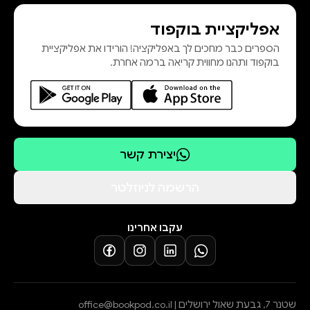
אפליקציית בוקפוד
הספרים כבר מחכים לך באפליקציה! הורידו את אפליקציית
בוקפוד ותהנו מחווית קריאה ברמה אחרת.
יצירת קשר
הרשמה לניוזלטר
עקבו אחרינו
שטנר 7, גבעת שאול ירושלים |
office@bookpod.co.il