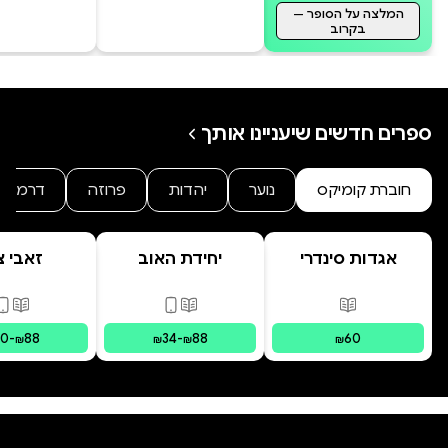
המלצה על הסופר —
בקרוב
ספרים חדשים שיעניינו אותך
חוברת קומיקס
נוער
יהדות
פרוזה
דרמה
אגדות סינדרי
יחידת האוב
זאבי צי
בראשית
פורמטים זמינים
:
מודפס
פורמטים זמינים
:
מודפס, דיגי
פורמ
30
-
88
34
-
88
60
₪
₪
₪
₪