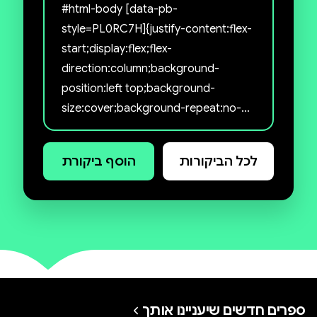
#html-body [data-pb-
style=PL0RC7H]{justify-content:flex-
start;display:flex;flex-
direction:column;background-
position:left top;background-
size:cover;background-repeat:no-
repeat;background-
attachment:scroll} סדרה חדשה
לכל הביקורות
הוסף ביקורת
מהעולם של אווטאר, בכיכובה של
אווטאר קורה, לוחמת אמיצה ופורצת
דרך.
קורה וחברתה אסמי שמחות לחזור
לרפבליק סיטי אחרי חופשה קסומה
בעולם הרוחות. אבל עם שובן הן מגלות
שהעיר שרויה במאבקים פנימיים
ספרים חדשים שיעניינו אותך