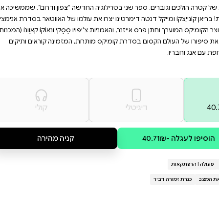
סוחפת ומותחת למעריצי סדרת
 אוהבים את עולמו של
ת של אלה שרוצים לקרב בין הצפון
 החברה החדשה של אבא, אבל האם
 הדרום? בואה של טוף רק מסבך
חדשה “צפון ודרום”, שממשיכה את
 עולמו של האווטאר בסדרת אנימציה
ו סָסָקי ונֵאוֹקוֹ קאוָונוֹ (המכנות
חת, המזמינה קוראים ותיקים