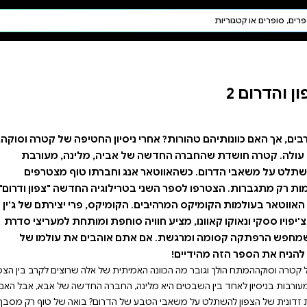
חיפוש AI
דת ויהדות
תפילה
חגים ומועדים
תלמוד
קבלה
יון החטיפה של קטרה וסוקה,
ביה, מלינה, מעורבת
וחברתו טוף מצטרפים
וגיה החדשה "צפון ודרום",
יקס, פרי יצירתם של ג'ין