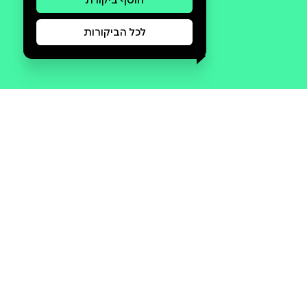
סקירה וביקורת
מה הסיפור:
אומת האש עדיין נתונה במתקפה!
ילדים ממשיכים להיחטף, ואנג
וחבריו מנסים לעשות הכול כדי
למצוא אותם ולמנוע את החטיפה
הבאה. אבל הופעתה של אזולה
מערערת את צוקו. כדי לתפוס
אותה שליט האש מוכן להטיל סגר
מלא על עיר הבירה, והאזרחים