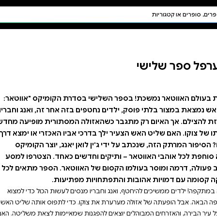
חיפוש AI
דת ויהדות
תפילה
חגים ומועדים
תלמוד
קבלה
סדרת הקומיקס "אווטאר:
ם בזה אחר זה, ואנג וחבריו
ולה המסתורית מופיעה מחדש
י אביו האכזרי או ימצא דרך
ן יאנג, יוצר הקומיקס