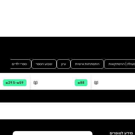
המבוהלים יוצאים להפגנות
שמאיימות לצאת משליטה. האם
כדי להשיב את הסדר ילך צוקו
בדרכי אביו? האם גם הוא יתגלה
הוסף ביקורת
כשליט אלים ומסוכן? בריאן קוֹנייֵצקוֹ
ומייקל דנטה דימרטינו יצרו את
לכל הביקורות
עולמו של האווטאר בסדרת
אנימציה מרהיבה. ג'ין לואן יאנג, יוצר
הקומיקס המוערך וחתן פרס אייזנר,
והאומניות צ'יפויו סָסָקי ונֵאוֹקוֹ קאוָונוֹ
המשיכו את סיפורו של העולם
הקסום בסדרת קומיקס מותחת,
המזמינה קוראים ותיקים וחדשים
להרפתקה סוחפת עם אנג וחבריו.
הצצה לספר