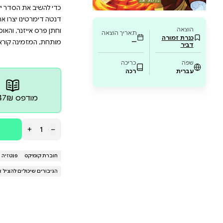
ע חוויה סוחפת לכל אוהבי האווטאר – ותיקים וח
המשלב פעולה, דרמה ומוסר בעולמו הקסום של 
רפתקה קסומה עם דמויות אהובות והתפתחויות
ן נתונה במתקפה! ילדים ממשיכים להיחטף, ואנג וחבריו 
את החטיפה הבאה. אבל הופעתה של אזולה מערערת את צו
ר מלא על עיר הבירה, והאזרחים המבוהלים יוצאים להפג
סדר ילך צוקו בדרכי אביו? האם גם הוא יתגלה כשליט אלים ומ
יצרו את עולמו של האווטאר בסדרת אנימציה מרהיבה. ג'ין 
, והאומניות צ'יפויו סָסָקי ונֵאוֹקוֹ קאוָונוֹ המשיכו את 
נה קוראים ותיקים וחדשים להרפתקה סוחפת עם אנג וחבר