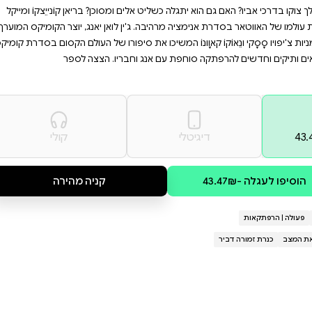
דשים כאחד. הצטרפו למסע
האווטאר. הספר מתאים לכל
 מפתיעות.
מנסים לעשות הכול כדי למצוא
קו. כדי לתפוס אותה שליט האש
נות שמאיימות לצאת משליטה. האם
סוכן? בריאן קוֹנייֵצקוֹ ומייקל
לואן יאנג, יוצר הקומיקס המוערך
סיפורו של העולם הקסום בסדרת קומיקס
יו. הצצה לספר