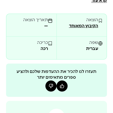
קרא עוד
בהאג, הוא חוזר לעיר הולדתו ומפלס את דרכו צעד אחר
צעד, בשקדנות, במשרד עורכי דין. הוא מתחיל את דרכו
הוצאה
תאריך הוצאה
כקלדן, אך
הקיבוץ המאוחד
—
שפה
כריכה
עברית
רכה
תעזרו לנו להכיר את ההעדפות שלכם ולהציע
ספרים מתאימים יותר