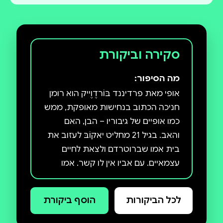
סקירה וביקורת
מה הסיפור:
אופי מאת פרדיננד בּוֹרדֶוֶייק הוא רומן
חניכה הכתוב בנחישות מאופקת, ממש
כמו אופיים של גיבוריו – הבן, האם
והאב. בגיל 21 מחליט יאקוֹבּ לעזוב את
בית אמו שברוטרדם ולצאת לחיים
עצמאיים. עם אביו אין לו קשר. אמו
סירבה להינשא לאב האמיד ובחרה
לגדל את יאקוב. היא היתה אישה גאה,
לכל הביקורות
הוסף ביקורת
הממעטת להביע רגש. גם יאקוֹבּ נחוש
לעצב את גורלו בעצמו, לרכוש לעצמו