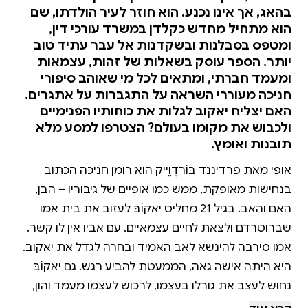
בהאג, אך אינו נכנע. הוא חוזר לעיר הולדתו, שם
הוא מתחיל מחדש כקלדן במשרד עורכי דין,
ומטפס בסבלנות ובשקדנות אל עבר עתיד טוב
יותר. הספר עוסק בשאלות של זהות, עצמאות
ומעמד חברתי, ומתאים לכל מי שאוהב סיפורי
חניכה מעוררי השראה על התגברות על אתגרים.
האם יצליח יאקוב לגלות את כוחותיו הפנימיים
ולכבוש את מקומו בעולם? הצטרפו למסע מלא
תובנות ואומץ.
אופי מאת פרדיננד בּוֹרדֶוֶייק הוא רומן חניכה הכתוב
בנחישות מאופקת, ממש כמו אופיים של גיבוריו – הבן,
האם והאב. בגיל 21 מחליט יאקוֹבּ לעזוב את בית אמו
שברוטרדם ולצאת לחיים עצמאיים. עם אביו אין לו קשר.
אמו סירבה להינשא לאב האמיד ובחרה לגדל את יאקוב.
היא היתה אישה גאה, הממעטת להביע רגש. גם יאקוֹבּ
נחוש לעצב את גורלו בעצמו, לרכוש לעצמו מעמד והון,
ולהיחלץ מחיי עוני ודוחק. לאחר הרפתקה עסקית כושלת