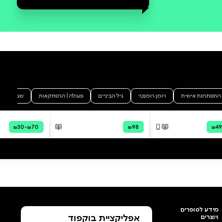
סקירה וביקורת
מה הסיפור:
אוקטופוס מימיקוס הוא צלילה
חסרת מעצורים לתודעתה של
נאמי פלורנטין — אישה שמוחה
חוצה את גבולות המציאות וחושף
צדדים שקשה לראות אצל נשים
רבות. בהבזקי זיכרון יוצאי דופן
וחדים כתער, הומור נושך ורגש לא
מתפשר, הספר הזה קורע את מסך
השתיקות סביב אהבה,
משפחתיות, אימהות וזהות. זהו לא
רומן ולא אוטוביוגרפיה, אלא זרם