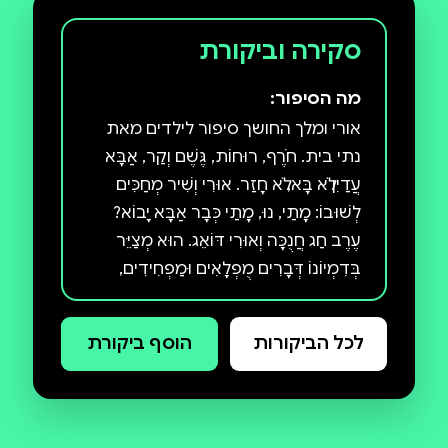
סקירה וביקורת
מה הסיפור:
אורי ומלך החושך סיפור לילדים מאת
נתי בית. חֹרֶף, רוּחוֹת, גֶּשֶׁם וְקַר, אַבָּא
עֲדַיִן לֹא בָּא, לֹא חָזַר. אוּרִי וְשִׁיר מְחַכִּים
לְשׁוּבוֹ: מָתַי, נוּ, מָתַי כְּבָר אַבָּא יָבוֹא?
עֶרֶב חַג חֲנֻכָּה וְאוּרִי דּוֹאֵג. הוּא מְצַיֵּר
בְּדִמְיוֹנוֹ דְּבָרִים מֻפְלָאִים וּמַפְחִידִים,
וְנִלְחָם בְּמֶלֶךְ הַחֹשֶךְ. כְּשֶׁאַבָּא מַגִּיעַ,
מִתְבָּרֵר שֶׁהָיְתָה לוֹ סִבָּה טוֹבָה
לכל הביקורות
הוסף ביקורת
לְהִתְעַכֵּב. נָתִי בַּיִת – סופר ילדים,
שלפעמים גם הוא פוחד מהחושך.
ספריו 'ענק בישל מרק', 'מעשה בכיסא',
'מהר מהר שלא נאח