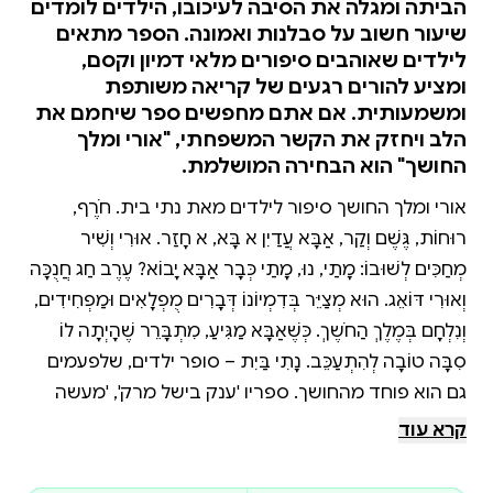
הביתה ומגלה את הסיבה לעיכובו, הילדים לומדים
שיעור חשוב על סבלנות ואמונה. הספר מתאים
לילדים שאוהבים סיפורים מלאי דמיון וקסם,
ומציע להורים רגעים של קריאה משותפת
ומשמעותית. אם אתם מחפשים ספר שיחמם את
הלב ויחזק את הקשר המשפחתי, "אורי ומלך
החושך" הוא הבחירה המושלמת.
אורי ומלך החושך סיפור לילדים מאת נתי בית. חֹרֶף,
רוּחוֹת, גֶּשֶׁם וְקַר, אַבָּא עֲדַיִן לֹא בָּא, לֹא חָזַר. אוּרִי וְשִׁיר
מְחַכִּים לְשׁוּבוֹ: מָתַי, נוּ, מָתַי כְּבָר אַבָּא יָבוֹא? עֶרֶב חַג חֲנֻכָּה
וְאוּרִי דּוֹאֵג. הוּא מְצַיֵּר בְּדִמְיוֹנוֹ דְּבָרִים מֻפְלָאִים וּמַפְחִידִים,
וְנִלְחָם בְּמֶלֶךְ הַחֹשֶךְ. כְּשֶׁאַבָּא מַגִּיעַ, מִתְבָּרֵר שֶׁהָיְתָה לוֹ
סִבָּה טוֹבָה לְהִתְעַכֵּב. נָתִי בַּיִת – סופר ילדים, שלפעמים
גם הוא פוחד מהחושך. ספריו 'ענק בישל מרק', 'מעשה
בכיסא', 'מהר מהר שלא נאח
קרא עוד