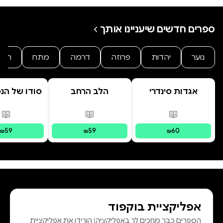
ספרים חדשים שיעניינו אותך
נוער
יהדות
פרוזה
דרמה
מתח
היסט
אגדות סינדרי
הלב הרחב
סודו של הנ
בראשית
ב' סוד ה
הנסת
פורמטים זמינים
:
מודפס
פורמטים זמינים
:
מודפס
פור
59
59
60
₪
₪
₪
אפליקציית בוקפוד
הספרים כבר מחכים לך באפליקציה! הורידו את אפליקציית