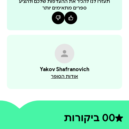
תעזרו לנו להכיר את ההעדפות שלכם ולהציע
ספרים מתאימים יותר
Yakov Shafranovich
אודות הסופר
0
0 ביקורות
דירוג ממוצע 0 מתוך 5