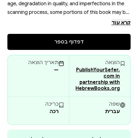
age, degradation in quality, and imperfections in the
scanning process, some portions of this book may be
obscured, damaged or incomplete. Please check the
קרא עוד
book preview (if available) OR the original scan before
placing your order.
דפדוף בספר
הוצאה
תאריך הוצאה
—
PublishYourSefer.
com in
partnership with
HebrewBooks.org
שפה
כריכה
עברית
רכה