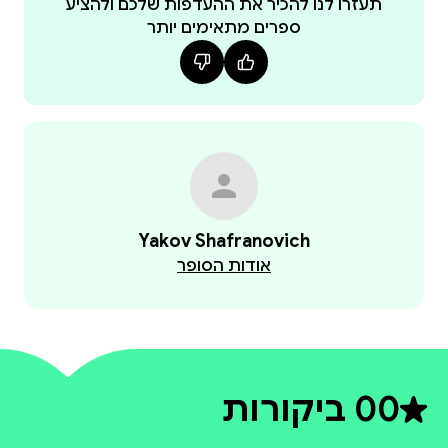
תעזרו לנו להכיר את ההעדפות שלכם ולהציע
ספרים מתאימים יותר
Yakov Shafranovich
אודות הסופר
0
0 ביקורות
דירוג ממוצע 0 מתוך 5