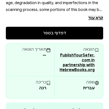
age, degradation in quality, and imperfections in the
scanning process, some portions of this book may be
obscured, damaged or incomplete. Please check the
קרא עוד
book preview (if available) OR the original scan before
placing your order.
דפדוף בספר
הוצאה
תאריך הוצאה
—
PublishYourSefer.
com in
partnership with
HebrewBooks.org
שפה
כריכה
עברית
רכה