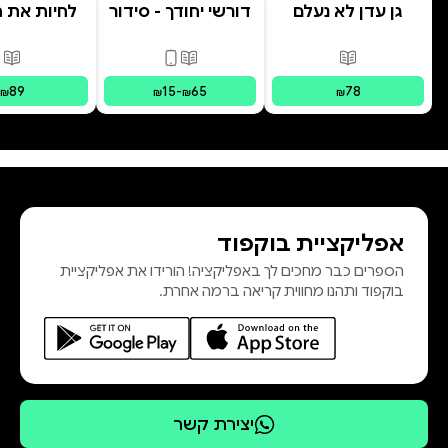
גן עדן לא נעלם
דורשי יחודך - סידור
לחיות את הי
רמב"ם
פורמטים זמינים
:
מודפס
פורמטים זמינים
:
מודפס, דיגי
פור
89
15
-
65
78
₪
₪
₪
₪
אפליקציית בוקפוד
הספרים כבר מחכים לך באפליקציה! הורידו את אפליקציית
בוקפוד ותהנו מחווית קריאה ברמה אחרת.
יצירת קשר