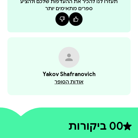
תעזרו לנו להכיר את ההעדפות שלכם ולהציע
ספרים מתאימים יותר
Yakov Shafranovich
אודות הסופר
0
0 ביקורות
דירוג ממוצע 0 מתוך 5