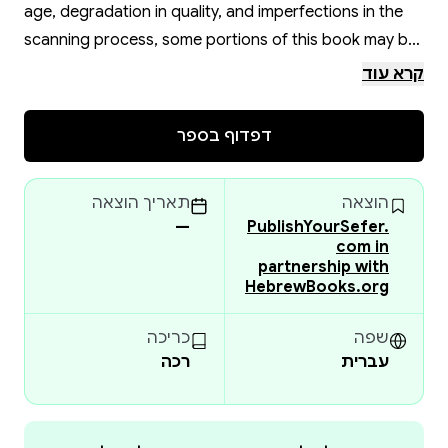
age, degradation in quality, and imperfections in the
scanning process, some portions of this book may be
obscured, damaged or incomplete. Please check the
קרא עוד
book preview (if available) OR the original scan before
placing your order.
דפדוף בספר
הוצאה
תאריך הוצאה
—
PublishYourSefer.
com in
partnership with
HebrewBooks.org
שפה
כריכה
עברית
רכה