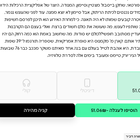
ול להיות רוצח פוטנציאלי
שהרוצח יכה שוב? ספר שכבש
מיצו את ההזדמנות להיכנס
סלול המהיר לאוניברסיטת "ייל"
ייט, העבריין, כבר על־תנאי באשמת
וצר של אפליקציית הרכילות הידועה
ממנה. עוד לפני שהעונש נגמר,
רוע הוא תיכנן לפרסם חשיפות
. ואולי בעצם הם הקורבנות
 באמת הוא כמה רחוק הם יהיו
מוכנים ללכת כדי להסתיר אותם. קארן מ' מקמנוס היא סופרת אמריקאית, שספריה תורגמו ל־39 שפות.
כשהיא לא כותבת או עובדת, היא אוהבת לטייל בעולם עם בנה.אחד מאיתנו משקר מככב כבר 76 שבועות
זיה.