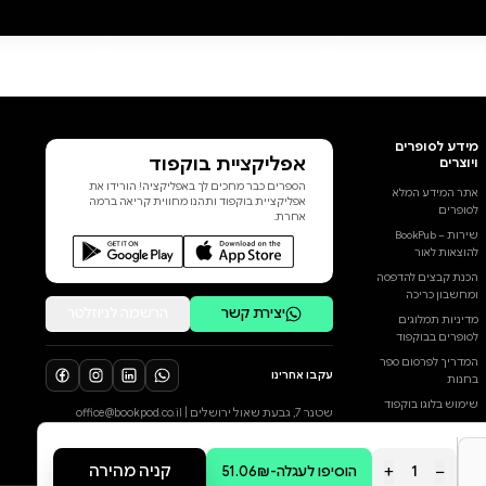
לאוניברסיטת "ייל" ולעולם לא
מפֵרה את הכללים.אָדי, היפָה,
הנסיכה הפופולרית המושלמת.נייט,
העבריין, כבר על־תנאי באשמת
סחר בסמים.קופר, הספורטאי,
שחקן בייסבול מצטיין.וסיימון,
המנודה, היוצר של אפליקציית
הרכילות הידועה של התיכון. חמישה
תלמידים נכנסים לכיתת הריתוק,
הוסף ביקורת
אבל סיימון לא יוצא ממנה. עוד לפני
שהעונש נגמר, סיימון מת, וחוקרי
לכל הביקורות
המשטרה קובעים שמותו לא היה
תאונה. כי למחרת האירוע הוא תיכנן
לפרסם חשיפות עסיסיות על כל
ארבעת שותפיו לעונש, מה שעושה