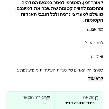
לאורך זמן. הצטרפו לפטר במסעו המדהים
והתכוננו לחוויה קסומה שתשבה את דמיונכם.
מושלם למעריצי נרניה ולכל חובבי האגדות
הקסומות.
כשהאוהל האדום של מגדת העתידות מופיע לפתע
במרכז העיר, פטר אוגוסטוס דוּשֵן יודע בדיוק מה הן
קרא עוד
השאלות שהוא מוכרח לשאול: האם אחותו עדיין חיה? ואם
כן, איך ימצא אותה? התשובה המסתורית שהוא מקבל -
הוצאה
תאריך הוצאה
עליך ללכת בעקבות הפילה! - גוררת את פטר אל תוך
כנרת זמורה דביר
—
שרשרת אירועים בלתי אפשרית, שנעשית אפשרית