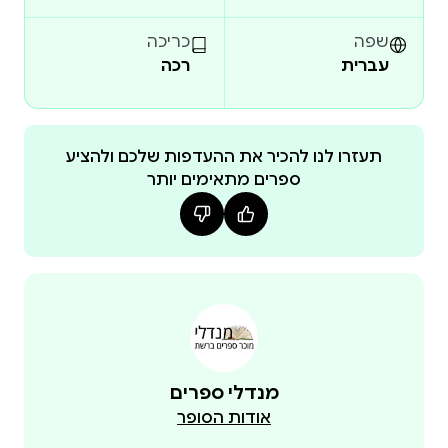
בזכות כוח הרצון ובזכות האמונה כי המופלא יכול לפעמים
שפה
כריכה
עברית
רכה
"אגדה מהפנטת על אהבה ותקווה. סיפור שישבה את
תעזרו לנו להכיר את ההעדפות שלכם ולהציע
ספרים מתאימים יותר
"קייט די־קמילו האמריקאית, מסופרות הילדים הבולטות
והמגוונות של הזמן הזה, אומנם כותבת מאז שנות ה־90,
מנדלי ספרים
קייט די־קמילו ("הכול בגלל סופר־מר", "סיפורו של
אודות הסופר
דספרו", "המסע המופלא של אדוארד טוליין", "פלורה