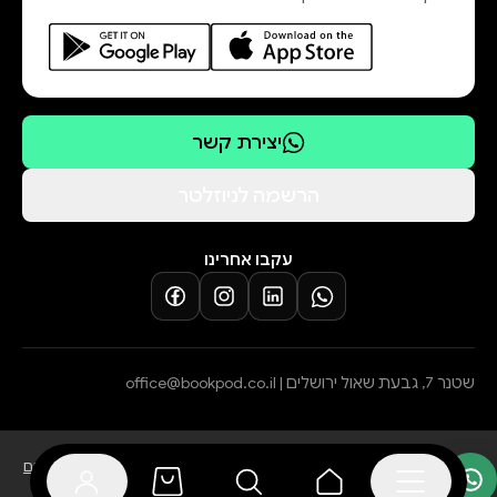
קייט די־קמילו ("הכול בגלל סופר־מר",
"סיפורו של דספרו", "המסע המופלא
יצירת קשר
של אדוארד טוליין", "פלורה ויוליסס",
"בינק וגולי") היא סופרת אמריקאית
הרשמה לניוזלטר
מוערכת ואהובה, כלת מדליית ניוברי
עקבו אחרינו
"אין ספק, מדובר בסופרת דגולה,
שיודעת לגעת במקומות הכי עמוקים
שטנר 7, גבעת שאול ירושלים |
office@bookpod.co.il
בלוג
שירות לקוחות
מדיניות פרטיות
הצהרת נגישות
תקנון הרשמה לסופרים
מדיניות ביטול עסקה והחזרת מוצרים
תקנון אתר