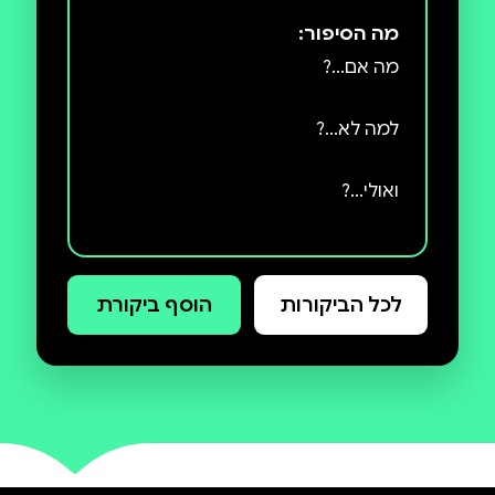
מה הסיפור:
״קייט די־קמילו רוקמת עלילה על־זמנית מוזרה, מקסימה
ומבטיחה, כמו הגיבורה שלה... סיפור שכיף לקרוא גם
כשהאוהל האדום של מגדת העתידות
מופיע לפתע במרכז העיר, פטר
לכל הביקורות
הוסף ביקורת
אוגוסטוס דוּשֵן יודע בדיוק מה הן
"הקורא נע בקלילות מפסקה לפסקה בזכות משפטים
השאלות שהוא מוכרח לשאול: האם
אחותו עדיין חיה? ואם כן, איך ימצא
אותה? התשובה המסתורית שהוא
מקבל - עליך ללכת בעקבות הפילה! -
גוררת את פטר אל תוך שרשרת
"דרוש מגע של קסם כדי להוביל את כל הדמויות בספר