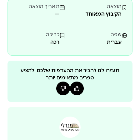
הוצאה
תאריך הוצאה
להם ביטוי מוחשי בפרוזה שירית רבת יופי. במנהרות
הקיבוץ המאוחד
—
התודעה, שאין בהן מוקדם ומאוחר, מתנגשים היופי,
הפנטזיה והפיוט עם אלימות וניצול. האם היו "המחוזות
ההוזים" שירה או פשע? עמית זרקא היא משוררת,
שפה
כריכה
מחזאית, פרפורמרית, במאית תיאטרון ובמאית קליפים.
עברית
רכה
מרצה לבימוי בבית הספר לאומנויות הבמה בסמינר
הקיבוצים. ספרי השירה שלה ומסתבך לה בדרך לשמים
וכל החזיונות בחושך ראו אור בהוצאת ספרי עיתון 77.
תעזרו לנו להכיר את ההעדפות שלכם ולהציע
ספרים מתאימים יותר