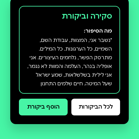
סקירה וביקורת
מה הסיפור:
"נשבר אני, המצוות, עבודת השם,
השמיים, כל הערגונות. כל המילים.
מתרסק הפשר, נלחמים העיצורים. אני
אופליה בנהר, העלמה והמוות לא נגמר,
אני לילית בשלשלאות, שמע ישראל
שעל המיטה. חיים שלמים התחנון
והעבדות, ולא צחק מתוק בחלוני
האלוהים. ולא. הביא. מבול." ביצירה
לכל הביקורות
הוסף ביקורת
חידתית, אמיצה וסוחפת מתערבבים
המציאות והבדיה, הפרוזה והשירה,
השפל והנשגב, הכיעור והיופי. אחרי
השמש מתחקה אחר עקבות של