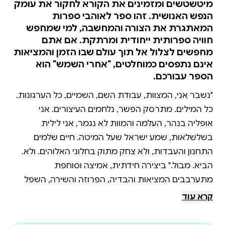
מיטשטשים ומזמינים את הקורא לחקור את עומק
הנפש האנושית. זהו ספר לאוהבי ספרות
המאתגרת את הצורה והמחשבה, למי שמחפש
חוויה ספרותית ייחודית ומרתקת. אם אתם
מחפשים לצלול אל תוך עולם שבו הזמן והמציאות
אינם נתפסים כמוחלטים, "אחרי השמש" הוא
הספר עבורכם.
"נשבר אני, המצוות, עבודת השם, השמיים, כל הערגונות.
כל המילים. מתרסק הפשר, נלחמים העיצורים. אני
אופליה בנהר, העלמה והמוות לא נגמר, אני לילית
בשלשלאות, שמע ישראל שעל המיטה. חיים שלמים
התחנון והעבדות, ולא צחק מתוק בחלוני האלוהים. ולא.
הביא. מבול." ביצירה חידתית, אמיצה וסוחפת
מתערבבים המציאות והבדיה, הפרוזה והשירה, השפל
והנשגב, הכיעור והיופי. אחרי השמש מתחקה אחר עקבות
קרא עוד
של טראומה בתוך תודעה שבורה וחבולה, בלשון שאינה
בוגדת בשברים, בקרעים ובחללים הפעורים, אלא נותנת