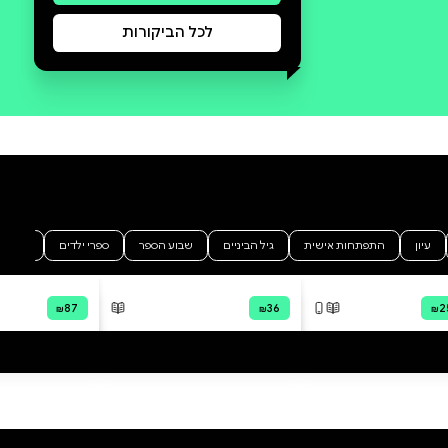
סקירה וביקורת
מה הסיפור:
אחת והיחידה מאת אילת טלמור-רז
אחרי הולדת בנה הבכור, מיכל רוצה
להאֵט. היא מחליטה לחזור
מרילוקיישן בניו יורק, משאירה
תנאים חלומיים מאחור ומוצאת את
עצמה שוב במדים, כקצינה
האמונה על ייעול תהליכים ביחידת
מודיעין יוקרתית. היא פוגשת