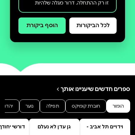
זו רק ההתחלה. דרור מגלה שלהיות
גיבור-על בירושלים של ימינו הרבה יותר
מסובך ממה שזה נראה בסרטים של
לכל הביקורות
הוסף ביקורת
מארוול...
ספרים חדשים שיעניינו אותך
הומור
חוברת קומיקס
תפילה
נוער
יהדות
וידויים תל אביב -
גן עדן לא נעלם
דורשי יחודך 
TLV Confessions
רמב"