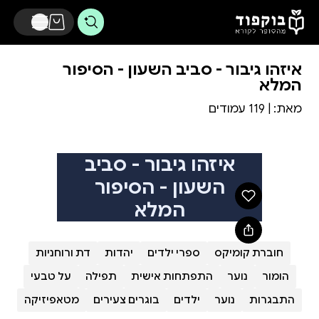
דלג לתוכן הראשי
איזהו גיבור - סביב השעון - הסיפור
המלא
מאת:
| 119 עמודים
איזהו גיבור - סביב
השעון - הסיפור
המלא
חוברת קומיקס
ספרי ילדים
יהדות
דת ורוחניות
הומור
נוער
התפתחות אישית
תפילה
על טבעי
התבגרות
נוער
ילדים
בוגרים צעירים
מטאפיזיקה