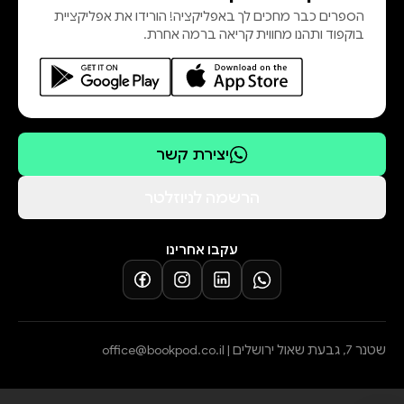
הספרים כבר מחכים לך באפליקציה! הורידו את אפליקציית
בוקפוד ותהנו מחווית קריאה ברמה אחרת.
יצירת קשר
הרשמה לניוזלטר
עקבו אחרינו
שטנר 7, גבעת שאול ירושלים |
office@bookpod.co.il