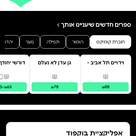
ספרים חדשים שיעניינו אותך
חוברת קומיקס
הומור
תפילה
נוער
יהדות
וידויים תל אביב -
גן עדן לא נעלם
דורשי יחודך 
TLV Confessions
רמב"
פורמטים זמינים
:
מודפס
פורמטים זמינים
:
מודפס
פורמ
15
-
65
78
88
₪
₪
₪
אפליקציית בוקפוד