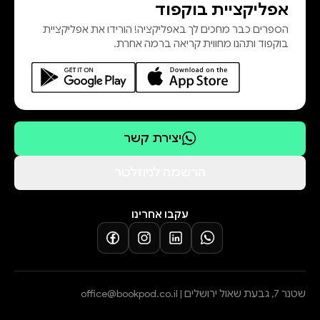
אפליקציית בוקפוד
הספרים כבר מחכים לך באפליקציה! הורידו את אפליקציית
בוקפוד ותהנו מחווית קריאה ברמה אחרת.
יצירת קשר
הרשמה לניוזלטר
עקבו אחרינו
שטנר 7, גבעת שאול ירושלים |
office@bookpod.co.il