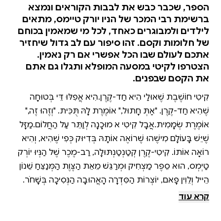
הספר, שכבר כבש את לבבות הקוראים ונמצא
ברשימת רבי המכר של הניו יורק טיימס, מתאים
לילדים ולמבוגרים כאחד, לכל מי שמאמין בכוחם
של חלומות וקסם. זהו סיפור עם לב גדול שיחזיר
אתכם לעולם שבו הכל אפשרי אם רק נאמין.
הצטרפו לקיטי במסעה המופלא ותגלו גם אתם
את הקסם שבפנים.
קִיטִי חוֹשֶׁבֶת שֶׁאוּלַי הִיא חַד-קֶרֶן.הִיא אֲפִלּוּ דֵּי בְּטוּחָה
שֶׁהִיא חַד-קֶרֶן. "אַתְּ חָתוּל," אוֹמֶרֶת לָהּ תֻּכִּית. "וְזֶהוּ זֶה,"
אוֹמֶרֶת שְׂמָמִית.אֲבָל קִיטִי לֹא מוּכָנָה לְוַתֵּר עַל הַחֲלוֹם.מַזָּל
שֶׁיֵּשׁ בָּעוֹלָם מִישֶׁהוּ שֶׁרוֹאֶה אוֹתָהּ בְּדִיּוּק כְּפִי שֶׁהִיא, וְהִיא
רוֹאָה אוֹתוֹ. קִיטִי-קֶרֶן קְטַנְטַנְתּוּלָה, רַב-מֶכֶר שֶׁל הַנְּיוּ יוֹרְק
טַיְמְס, הוּא סֵפֶר מַצְחִיק וּמְרַגֵּשׁ מֵאֵת הַצֶּוֶת הַמְּנַצֵּחַ שֵׁנוֹן
הֵייל וְלֵוִין פָאם, יוֹצְרוֹת הַסִּדְרָה הָאֲהוּבָה הַנְּסִיכָה בְּשָׁחֹר.
"דְּמוּיוֹת מַקְסִימוֹת, הוּמוֹר קוֹרֵעַ וּטְוִיסְטִים חֲכָמִים בָּעֲלִילָה."
קרא עוד
בּוּקְלִיסְט "קִיטִי-קֶרֶן קְטַנְטַנְתּוּלָה הוּא סִפּוּר עִם לֵב גָּדוֹל."