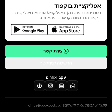
אפליקציית בוקפוד
הספרים כבר מחכים לך באפליקציה! הורידו את אפליקציית
בוקפוד ותהנו מחווית קריאה ברמה אחרת.
יצירת קשר
הרשמה לניוזלטר
עקבו אחרינו
שטנר 7, גבעת שאול ירושלים |
office@bookpod.co.il