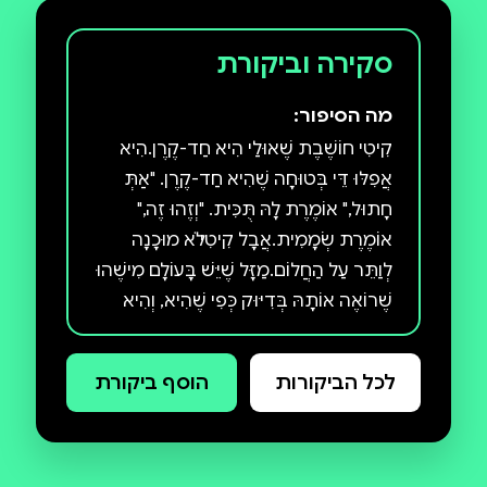
סקירה וביקורת
מה הסיפור:
קִיטִי חוֹשֶׁבֶת שֶׁאוּלַי הִיא חַד-קֶרֶן.הִיא
אֲפִלּוּ דֵּי בְּטוּחָה שֶׁהִיא חַד-קֶרֶן. "אַתְּ
חָתוּל," אוֹמֶרֶת לָהּ תֻּכִּית. "וְזֶהוּ זֶה,"
אוֹמֶרֶת שְׂמָמִית.אֲבָל קִיטִי לֹא מוּכָנָה
לְוַתֵּר עַל הַחֲלוֹם.מַזָּל שֶׁיֵּשׁ בָּעוֹלָם מִישֶׁהוּ
שֶׁרוֹאֶה אוֹתָהּ בְּדִיּוּק כְּפִי שֶׁהִיא, וְהִיא
רוֹאָה אוֹתוֹ. קִיטִי-קֶרֶן קְטַנְטַנְתּוּלָה,
רַב-מֶכֶר שֶׁל הַנְּיוּ יוֹרְק טַיְמְס, הוּא סֵפֶר
לכל הביקורות
הוסף ביקורת
מַצְחִיק וּמְרַגֵּשׁ מֵאֵת הַצֶּוֶת הַמְּנַצֵּחַ שֵׁנוֹן
הֵייל וְלֵוִין פָאם, יוֹצְרוֹת הַסִּדְרָה הָאֲהוּבָה
הַנְּסִיכָה בְּשָׁחֹר. "דְּמוּיוֹת מַקְסִימוֹת,
הוּמוֹר קוֹרֵעַ וּטְוִיסְטִים חֲכָמִים בָּעֲלִילָה."