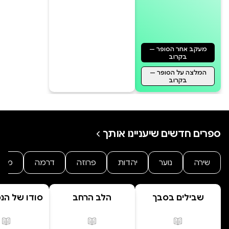
מעקב אחר הסופר —
בקרוב
המלצה על הסופר —
בקרוב
ספרים חדשים שיעניינו אותך
שירה
נוער
יהדות
פרוזה
דרמה
מתח
שבילים בסבך
הלב הרחב
סודו של הנ
ב' סוד ה
הנסת
פורמטים זמינים
:
מודפס
פורמטים זמינים
:
מודפס
פור