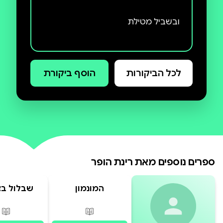
לכל הביקורות
הוסף ביקורת
מעבר לדף?
ספרים נוספים מאת
רינת הופר
המונמון
שבלול בצ
קרטו
פורמטים זמינים
:
מודפס
פור