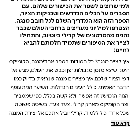
ולמי שרוצים לשפר את הכישורים שלהם. עם
הסברים על הכלים הנדרשים וטכניקות הציור,
הספר הזה הוא המדריך השלם לכל חובב מנגה.
הצטרפו למיליוני מעריצים ברחבי העולם שכבר
נהנים מהסרטונים של קרילי ביוטיוב, והתחילו
לצייר את הסיפורים שתמיד חלמתם להביא
לחיים!
איך לצייר מנגה? כל הסודות בספר אחד!מנגה, הקומיקס
היפני שיצא מזמן מגבולות יפן וכבש את העולם, מגיע אל
דפי הציור שלכם.איך מציירים מנגה שנראית בדיוק כמו
הדבר האמיתי, כולל העיניים הגדולות, השיער המתעופף
והגוף הגמיש? זה אפשרי ולא קשה בכלל, כפי שמסביר
יוצר הקומיקס מארק קרילי. צעד צעד, בשיטה פשוטה
שכל אחד יכול ללמוד, קרילי יוביל אתכם אל יצירת המנגה
שלכם! אז — הכינו את העפרונות והעטים (איזה? גם את
קרא עוד
זה קרילי מסביר), שבו עם המדריך השלם הזה, ותגלו איך