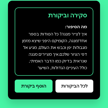
סקירה וביקורת
מה הסיפור:
איך לצייר מנגה? כל הסודות בספר
אחד!מנגה, הקומיקס היפני שיצא מזמן
מגבולות יפן וכבש את העולם, מגיע אל
דפי הציור שלכם.איך מציירים מנגה
שנראית בדיוק כמו הדבר האמיתי,
כולל העיניים הגדולות, השיער
המתעופף והגוף הגמיש? זה אפשרי
ולא קשה בכלל, כפי שמסביר יוצר
לכל הביקורות
הוסף ביקורת
הקומיקס מארק קרילי. צעד צעד,
בשיטה פשוטה שכל אחד יכול ללמוד,
קרילי יוביל אתכם אל יצירת המנגה