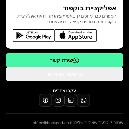
אפליקציית בוקפוד
הספרים כבר מחכים לך באפליקציה! הורידו את אפליקציית
בוקפוד ותהנו מחווית קריאה ברמה אחרת.
יצירת קשר
הרשמה לניוזלטר
עקבו אחרינו
שטנר 7, גבעת שאול ירושלים |
office@bookpod.co.il