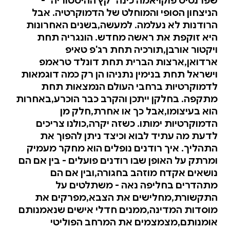
שפרנסיס פוקויאמה כינה "קץ ההיסטוריה" -
הניצחון הסופי והמוחלט של הדמוקרטיה. אבל
הרודנות לא נעלמה. למעשה,בשנים האחרונות
היא זוקפת את ראשה מחדש. הונגריה תחת
ויקטור אורבן,תורכיה תחת רג'פ טאיפ
ארדואן,ארצות הברית תחת דונלד טראמפ
וישראל תחת בנימין נתניהו הן רק כמה דוגמאות
לדמוקרטיות ברחבי העולם הנמצאות תחת
מתקפה. בחלקן ייתכן והקרב כבר הוכרע,באחרות
הוא בעיצומו,אבל כך או אחרת,חלק מן
הדמוקרטיות ימותו. כשזה יקרה,כולנו צריכים
לדעת מה עתיד לבוא וכיצד ניתן להפוך את
התהליך. איך רודנים נופלים הוא מחקר מעמיק
ומרתק על האופן שבו רודנים פועלים - בין אם הם
נושאים אקדח מוזהב בחגורה,ובין אם הם
מתהדרים בחליפה נאה - משתלטים על
התקשורת,מחלישים את הצבא,מפרקים את
מוסדות המדינה,ממנים חדלי אישים שנאמנותם
אומנותם,מצמצמים את המרחב הפוליטי