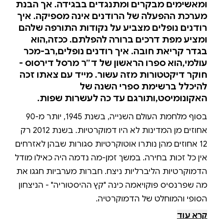
ומאשימים מבקרים ומתנגדים בבגידה. אך הבנת
מערכת ההפעלה של הרודנים אינה מספיקה. איך
רודנים נופלים מצביע על נקודות התורפה שלהם
ומציע מפת דרכים ברורה להפלתם. ככזה,הוא
בגדר קריאת חובה. איך רודנים נופלים,רב-מכר
עולמי,הוא ספרו הראשון של ד״ר מרסל דירסוס -
חוקר דיקטטורות מזה עשור. מייד עם צאתו זכה
להיכלל ברשימת ספרי השנה של
האקונומיסט,ותורגם עד כה לעשרות שפות.
בסוף מלחמת העולם השנייה, בשנת 1945, יותר מ-90
אחוזים מן המדינות לא היו דמוקרטיות. בשנת 2012 רק
12 אחוזים מהן נותרו אוטוקרטיות סגורות שבהן לאזרחים
אין כל זכות בחירה. במשך זמן-מה נדמה היה כאילו מודל
הדמוקרטיות הליברליות ניצח. חברות מערביות חגגו את
מה שפרנסיס פוקויאמה כינה "קץ ההיסטוריה" - הניצחון
קרא עוד