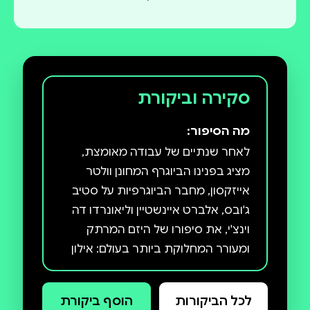
סקירה וביקורת
מה הסיפור:
לאחר שנתיים של עבודה מאומצת,
מציג בפנינו הביוגרף המחונן וולטר
אייזקסון, מחבר הביוגרפיות על סטיב
ג'ובס, אלברט איינשטיין וליאונרדו דה
וינצ'י, את סיפורו של היזם המרתק
ומעורר המחלוקת ביותר בעולם: אילון
מאסק. מאסק, שהוביל את העולם
לעידן של כלי רכב חשמליים, חקר
לכל הביקורות
הוסף ביקורת
החלל בידי חברות מסחריות ובינה