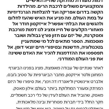
דמות מעוררת מחלוקת שחייה האישיים
והמקצועיים משולים לרכבת הרים. מהילדות
הקשה בדרום אפריקה ועד להצלחות הגרנדיוזיות
על במת העולם. מה מניע את האיש שהעז לחלום
ולהגשים את הבלתי אפשרי? אייזקסון חודר אל
מאחורי הקלעים של חייו ומציג לנו דמות מורכבת
ומסקרנת, של יזם עם חזון פורץ גבולות ושובר
מוסכמות. הספר מתאים לכל מי שמתעניין
בטכנולוגיה, חדשנות ובסיפורי חיים יוצאי דופן. אל
תפספסו את ההזדמנות להכיר את האדם ששינה
את פני העולם המודרני.
לאחר שנתיים של עבודה מאומצת, מציג בפנינו הביוגרף
המחונן וולטר אייזקסון, מחבר הביוגרפיות על סטיב ג'ובס,
אלברט איינשטיין וליאונרדו דה וינצ'י, את סיפורו של היזם
המרתק ומעורר המחלוקת ביותר בעולם: אילון מאסק.
מאסק, שהוביל את העולם לעידן של כלי רכב חשמליים,
חקר החלל בידי חברות מסחריות ובינה מלאכותית,