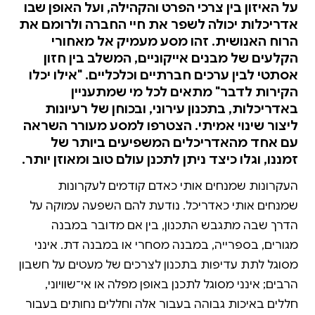
על האיזון בין צרכי הפרט והקהילה, ועל האופן שבו
אדריכלות יכולה לשפר את חיי החברה ולרומם את
הרוח האנושית. זהו מסע מעמיק אל מאחורי
הקלעים של מבנים אייקוניים, המשלב בין חזון
אסתטי לבין ערכים חברתיים וכלכליים. "אילו יכלו
הקירות לדבר" מתאים לכל מי שמתעניין
באדריכלות, בתכנון עירוני, ובכוחן של רעיונות
ליצור שינוי אמיתי. הצטרפו למסע מעורר השראה
עם אחד מהאדריכלים המשפיעים ביותר של
זמננו, וגלו כיצד ניתן לתכנן עולם טוב ומאוזן יותר.
העקרונות שמנחים אותי כאדם קודמים לעקרונות
שמנחים אותי כאדריכל. נודעת להם השפעה עמוקה על
הדרך שבה מתגבש התכנון, בין אם מדובר במבנה
מגורים, בספרייה, במבנה מסחרי או במבנה דת. אינני
מסוגל לתת עדיפות בתכנון לצרכים של מעטים על חשבון
הרבים; אינני מסוגל לתכנן באופן מפלה או אי־שוויוני,
חללים באיכות גבוהה בעבור אלה וחללים נחותים בעבור