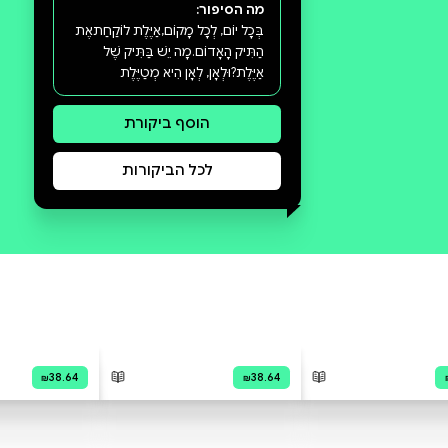
סקירה וביקורת
מה הסיפור:
בְּכָל יוֹם, לְכָל מָקוֹם,אַיֶּלֶת לוֹקַחַתאֶת