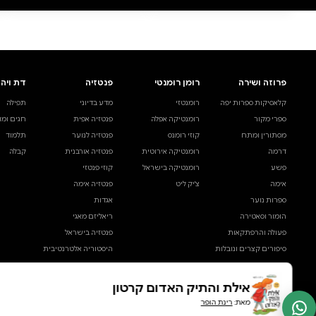
הוספה לסל
·
₪38.64
הוספ
38.64
38.64
₪
₪