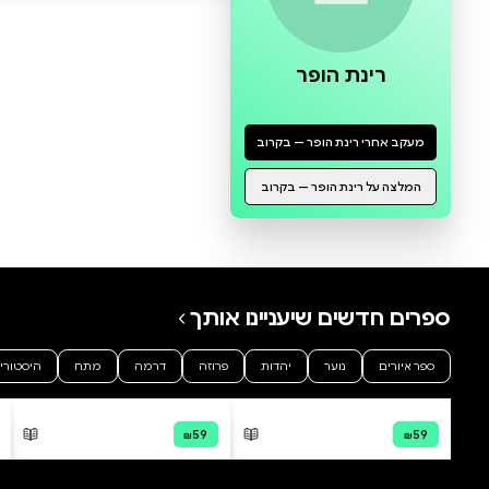
0 ביקורות
להוספת ביקורת
שבלול בצנצנת קרטון
רוני לבד
רינת הופר
רינת הופר
מודפס
מודפס
דיגיטלי
קולי
₪38.64
₪38.64
קנייה מהירה
·
₪38.64
קנייה