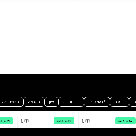
רוני ונעמה
רינת הופר
מודפס
דיגיטלי
קולי
דיגיטלי
קולי
₪38.64
 מהירה
·
₪38.64
קנייה מהירה
·
₪38.64