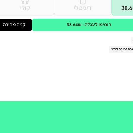
ים חוויה ספרותית מהנה
ְאָן, לְאָן הִיא מְטַיֶּלֶת
קולי
קניה מהירה