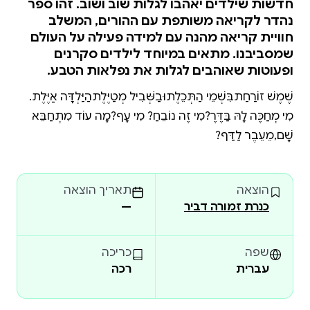
חדשות שילדים יאהבו לגלות שוב ושוב. זהו ספר
נהדר לקריאה משותפת עם ההורים, המשלב
חוויית קריאה מהנה עם למידה פעילה על העולם
שמסביבנו. מתאים במיוחד לילדים סקרנים
ופעוטות שאוהבים לגלות את נפלאות הטבע.
שֶׁמֶשׁ זוֹרַחַתבִּשְׁמֵי הַתְּכֵלֶתוּבַשְּׁבִיל מְטַיֶּלֶתהַיַּלְדָּה אַיֶּלֶת.
מִי מְחַכֶּה לָהּ בַּדֶּרֶךְ?מִי זֶה נוֹבֵחַ? מִי עָף?מָה עוֹד מִתְחַבֵּא
שָׁם,מֵעֵבֶר לַדַּף?
הוצאה
תאריך הוצאה
כנרת זמורה דביר
—
שפה
כריכה
עברית
רכה