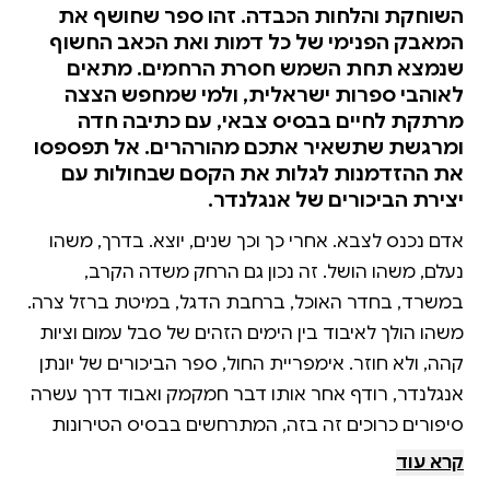
השוחקת והלחות הכבדה. זהו ספר שחושף את
המאבק הפנימי של כל דמות ואת הכאב החשוף
שנמצא תחת השמש חסרת הרחמים. מתאים
לאוהבי ספרות ישראלית, ולמי שמחפש הצצה
מרתקת לחיים בבסיס צבאי, עם כתיבה חדה
ומרגשת שתשאיר אתכם מהורהרים. אל תפספסו
את ההזדמנות לגלות את הקסם שבחולות עם
יצירת הביכורים של אנגלנדר.
אדם נכנס לצבא. אחרי כך וכך שנים, יוצא. בדרך, משהו
נעלם, משהו הושל. זה נכון גם הרחק משדה הקרב,
במשרד, בחדר האוכל, ברחבת הדגל, במיטת ברזל צרה.
משהו הולך לאיבוד בין הימים הזהים של סבל עמום וציות
קהה, ולא חוזר. אימפריית החול, ספר הביכורים של יונתן
אנגלנדר, רודף אחר אותו דבר חמקמק ואבוד דרך עשרה
סיפורים כרוכים זה בזה, המתרחשים בבסיס הטירונות
זיקים, בקיץ אחד אינסופי. סיפורים בהם האוויר כבד
קרא עוד
מלחות והחולות לוהטים. הדמויות כולן עייפות, מיוזעות,