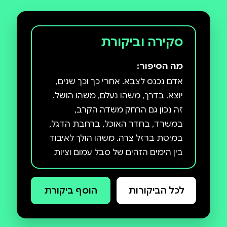
סקירה וביקורת
מה הסיפור:
אדם נכנס לצבא. אחרי כך וכך שנים,
יוצא. בדרך, משהו נעלם, משהו הושל.
זה נכון גם הרחק משדה הקרב,
במשרד, בחדר האוכל, ברחבת הדגל,
במיטת ברזל צרה. משהו הולך לאיבוד
בין הימים הזהים של סבל עמום וציות
קהה, ולא חוזר. אימפריית החול, ספר
הביכורים של יונתן אנגלנדר, רודף אחר
לכל הביקורות
הוסף ביקורת
אותו דבר חמקמק ואבוד דרך עשרה
סיפורים כרוכים זה בזה, המתרחשים
בבסיס הטירונות זיקים, בקיץ אחד