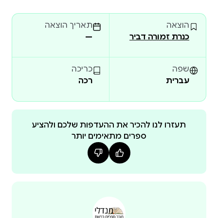
כמהות בשקט לאהבה או לחיבור אנושי, משתוקקות לבית
הוצאה
תאריך הוצאה
או לפחות לשוך החום. הכול וכולם ספוגי ייאוש ותשישות,
כנרת זמורה דביר
—
מהלכים על גבול האבסורד — החייל היוצא אל עבר
החולות; האפסנאית המייחלת למבט; הרב שלא יכול עוד
להבליג; הטירון שמכניס לוע של רובה אל תוך פיו — כולם,
שפה
כריכה
הכול, חלק מאותו כאב חשוף, עירום תחת השמש חסרת
עברית
רכה
הרחמים, ממנה לא ניתן לברוח. יונתן אנגלנדר הוא רכז
המערכת וראש תחום הקולנוע והטלוויזיה של המהדורה
היומית של "גלריה" ב"הארץ". הוא כותב באופן תדיר
תעזרו לנו להכיר את ההעדפות שלכם ולהציע
במוסף "הארץ", ב"גלריה" וב"ספרים". סיפורים קצרים שלו
ספרים מתאימים יותר
התפרסמו ב"מאזניים"; במדור "תרבות וספרות" של
"הארץ"; ב"עתון 77" וב"סלונט."