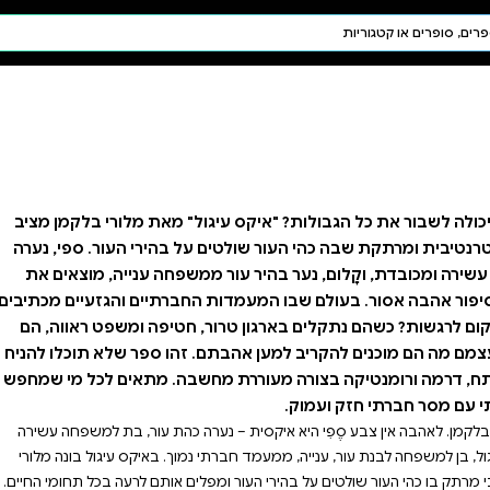
חיפוש AI
דת ויהדות
תפילה
חגים ומועדים
תלמוד
קבלה
" מאת מלורי בלקמן מציב
 בהירי העור. ספי, נערה
שפחה ענייה, מוצאים את
ברתיים והגזעיים מכתיבים
חטיפה ומשפט ראווה, הם