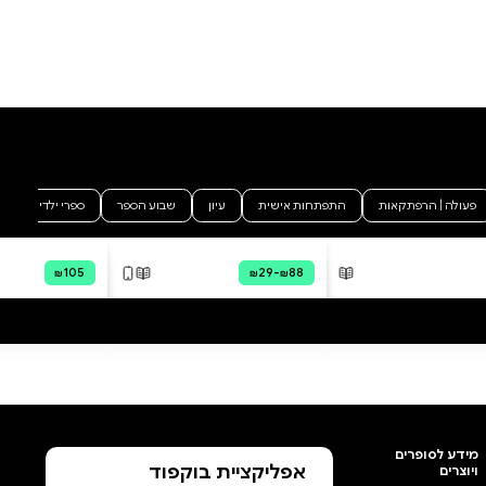
בכל תחומי החיים. במציאות זו,
יחסים קרובים בין סֶפִי וקָלוֹם לא
ייתכנו. אך מה קורה כשהם
הוסף ביקורת
מתאהבים? ארגון טרור, חטיפה,
משפט ראווה וגזר דין שערורייתי
לכל הביקורות
ובתוך כל אלה אהבה אסורה הגובה
מחיר כבד. איקס עיגול, ספר שלא
תוכלו להניח מהיד, מסופר לסירוגין
ב