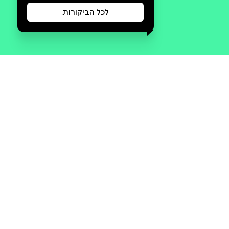
סקירה וביקורת
מה הסיפור:
איקס עיגל מאת מלורי בלקמן.
לאהבה אין צבע סֶפִי היא איקסית –
נערה כהת עור, בת למשפחה
עשירה ומכובדת; קָלוֹם הוא עיגול,
בן למשפחה לבנת עור, ענייה,
ממעמד חברתי נמוך. באיקס עיגול
בונה מלורי בלקמן עולם אלטרנטיבי
מרתק בו כהי העור שולטים על
בהירי העור ומפלים אותם לרעה