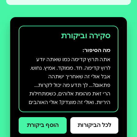
סקירה וביקורת
מה הסיפור:
אתה תרוץ קדימה כמו שאתה יודע
לרוץ קדימה. חד. ממוקד. אמיץ. נחוש.
אבל אולי זה שאחריך ישתהה
פתאום?... לך תדע מה יכול לקרות...
הרי זאת מהומת אלוהים, כשמתחילות
היריות. ואולי זה מוצדק? אולי האוהבים
באמת צריכים להיות מוכנים לתת
הכול... הכול! זאת המתנה הגדולה
לכל הביקורות
הוסף ביקורת
והעצומה והבלתי־אפשרית שלהם
לאבא, לאמא, לכל תושבי הארץ שבה