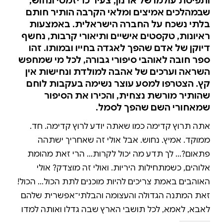
ותפיסת עולמו של ארנון, צעיר כריזמטי ונחוש,
שבמהלכים אמיצים ומלאי הקרבה הותיר חותם
בלתי נשכח על החברה הישראלית. באמצעות
ראיונות, טקסטים אישיים ותיאורי קרבות, נחשף
דיוקן של אדם שהפך לאגדה בחייו ובמותו. זהו
ספר חובה לאוהבי סיפורי גבורה, לכל מי שמחפש
השראה וערכים של אהבה למולדת ונחישות אין
קץ. הצטרפו למסע עוצר נשימה בעקבות לוחם
שהותיר מורשת נצחית, והכירו את הסיפור
שמאחורי השם שהפך לסמל.
אתה תרוץ קדימה כמו שאתה יודע לרוץ קדימה. חד.
ממוקד. אמיץ. נחוש. אבל אולי זה שאחריך ישתהה
פתאום?... לך תדע מה יכול לקרות... הרי זאת מהומת
אלוהים, כשמתחילות היריות. ואולי זה מוצדק? אולי
האוהבים באמת צריכים להיות מוכנים לתת הכול... הכול!
זאת המתנה הגדולה והעצומה והבלתי־אפשרית שלהם
לאבא, לאמא, לכל תושבי הארץ שבה גדלו ואותה למדו