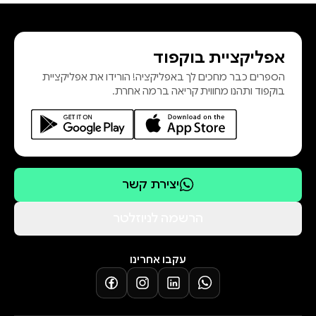
שבהם השתתף ועליהם פיקד במהלך
השבת הארורה של שבעה באוקטובר,
אפליקציית בוקפוד
משתקף דיוקן מרגש של אדם צעיר,
הספרים כבר מחכים לך באפליקציה! הורידו את אפליקציית
כריזמטי, נחוש ורגיש, שבדרכו הצנועה
בוקפוד ותהנו מחווית קריאה ברמה אחרת.
הוסיף עוד פרק מפואר לאתוס הגבורה
הישראלי. אודי בן סעדיה הוא מח
יצירת קשר
הרשמה לניוזלטר
עקבו אחרינו