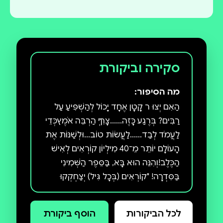
סקירה וביקורת
מה הסיפור:
הַאִם יְצוּ ר קָטָן אֶחָד יָכוֹל לְהַשְׁפִּיעַ עַל
רַבִּים? בְּרֶגַע כָּזֶה......צָרִיךְ הַרְבֵּה אֹמֶץכְּדֵי
לַעֲמֹד לְבַד......לַעֲשׂוֹת טוֹב...וּלְשַׁנּוֹת אֶת
הָעוֹלָם יוֹתֵר מֵ־40 מִילְיוֹן קוֹרְאִים לְאִישׁ
הַכֶּלֶב!וְהִנֵּה הוּא בָּא, בַּסֵּפֶר הַשְּׁמִינִי
בַּסִּדְרָה! "קוֹרְאִים (בְּכָל גִּיל) יְצַחְקְקוּ
מִתְּחִלַּת הַסֵּפֶר וְעַד סוֹפוֹ." פַּבְּלִישֵׁרְז
וִיקְלִי "מְאַתְגֵּר בְּצוּרָה כֵּיפִית אֶת
לכל הביקורות
הוסף ביקורת
הַתַּרְבּוּת הַחִנּוּכִית הָרוֹוַחַת מִחוּץ לְבֵית