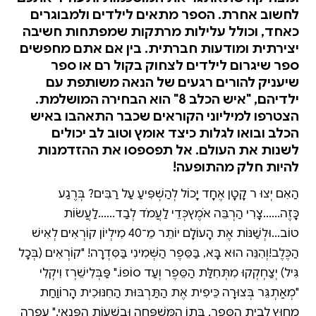
לחשוב אחרת. הספר מתאים לילדים ולמבוגרים
כאחד, וכולל עלילות מרתקות שמפתחות חשיבה
יצירתית ומודעות חברתית. בין אם אתם מחפשים
ספר שיגרום לילדים לצחוק בקול רם או ספר
שיעניק להורים רגעים של הנאה משותפת עם
ילדיהם, "איש הכלב 8" הוא הבחירה המושלמת.
הצטרפו למיליוני הקוראים שכבר התאהבו באיש
הכלב ובואו לגלות כיצד אומץ וטוב לב יכולים
לשנות את העולם. אל תפספסו את ההזדמנות
להיות חלק מהתופעה!
הַאִם יְצוּ ר קָטָן אֶחָד יָכוֹל לְהַשְׁפִּיעַ עַל רַבִּים? בְּרֶגַע
כָּזֶה......צָרִיךְ הַרְבֵּה אֹמֶץכְּדֵי לַעֲמֹד לְבַד......לַעֲשׂוֹת
טוֹב...וּלְשַׁנּוֹת אֶת הָעוֹלָם יוֹתֵר מֵ־40 מִילְיוֹן קוֹרְאִים לְאִישׁ
הַכֶּלֶב!וְהִנֵּה הוּא בָּא, בַּסֵּפֶר הַשְּׁמִינִי בַּסִּדְרָה! "קוֹרְאִים (בְּכָל
גִּיל) יְצַחְקְקוּ מִתְּחִלַּת הַסֵּפֶר וְעַד סוֹפוֹ." פַּבְּלִישֵׁרְז וִיקְלִי
"מְאַתְגֵּר בְּצוּרָה כֵּיפִית אֶת הַתַּרְבּוּת הַחִנּוּכִית הָרוֹוַחַת
מִחוּץ לְבֵית הַסֵּפֶר, בְּתוֹךְ הַמִּשְׁפָּחָה וּבִשְׁעוֹת הַפְּנַאי." עָפְרָה