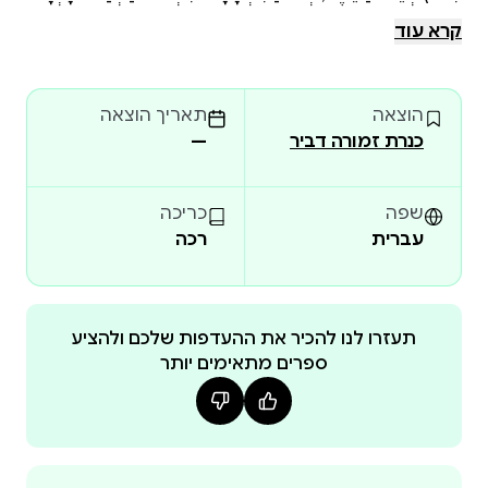
רוֹדְנֶר, הָאָרֶץ "הַיְּלָדִים בָּטוּחַ יַגִּידוּ לָכֶם תּוֹדָה." מֵאִירָה
קרא עוד
בַּרְנֵעַ-גוֹלְדְבֵּרְג, MAKO הצצה לספר:
הוצאה
תאריך הוצאה
כנרת זמורה דביר
—
שפה
כריכה
עברית
רכה
תעזרו לנו להכיר את ההעדפות שלכם ולהציע
ספרים מתאימים יותר