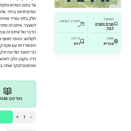
רתק של אטלס ומציע הצצה להזדמנות שנייה לא
 ומאתגר. אם אתם אוהבי רומנים עשירים ברגש ו
לין הובר, מלכת הרומנים המודרניים, מביאה שוב א
צטרפו למיליוני הקוראים שהתאהבו בסיפור הזה, 
ת אתכם בעולם של אהבה, תקווה והתמודדות.
 הובר" הסאנדיי טיימס לילי ובעלה לשעבר, רייל, מצליחי
א נתקלת שוב באהבתה הראשונה, אטלס. לרגע נראה שהי
ביחד. אלא שהתלהבותה שוככת במהירות. ברור לה שעל אף ש
מחייה – ואטלס קוריגן הוא האיש האחד שרייל לא יהיה מוכ
זה מתחיל נע בין נקודות המבט של לילי ושל אטלס, ומת
 חושף את עֲבָרוֹ המלא של אטלס ומלווה את לילי בהזד
קס קנאי ואלים. קולין הובר כבשה, וממשיכה לכבוש, א
ניו יורק טיימס ורשימות רבי המכר בעולם כולו עם ספריה 