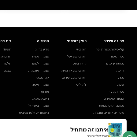
תעתוע
בקצב הל
קולין הובר
קולין הובר
דיגיטלי
מודפס
קולי
מודפס
₪48
קנייה מהירה
·
₪48
קניי
הוספה לסל
·
₪48
הוס
39
48
₪
₪