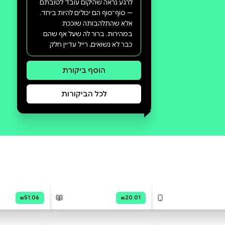
סקירה וביקורת
מה הסיפור:
אין כמו קולין הובר" הסאנדיי טיימס