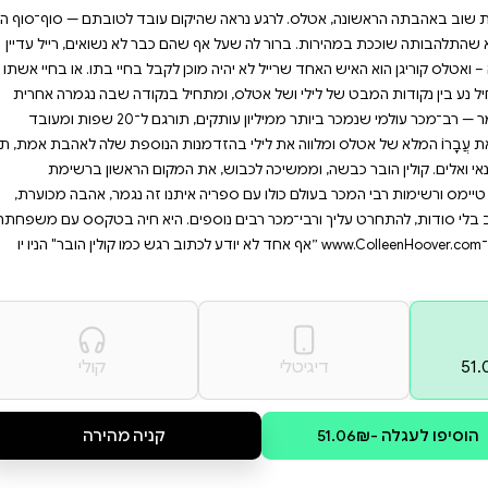
הבת אמת, תוך התמודדות
סודקים את הלב, זהו הספר
ת כישרונה הייחודי לכבוש
ותגלו כמה רחוק הובר
ם להיכנס לשגרת משמורת משותפת
קום עובד לטובתם — סוף־סוף הם
הם כבר לא נשואים, רייל עדיין
ן לקבל בחיי בתו. או בחיי אשתו
חיל בנקודה שבה נגמרה אחרית
הדבר של איתנו זה נגמר — רב־מכר עולמי שנמכר ביותר ממיליון עותקים, תורגם ל־20 שפות ומעובד
מנות הנוספת שלה לאהבת אמת, תוך
ת המקום הראשון ברשימת
איתנו זה נגמר, אהבה מכוערת,