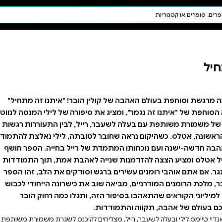
חיפוש AI
דת ויהדות
תפילה
חגים ומועדים
תלמוד
קבלה
ובר! "איתנו זה מתחיל"
פורה של לילי המנסה לנווט
ל, לבין התעוררות רגשות
ובתה, לילי נאלצת להתמודד
רייל בחייה. הספר חושף