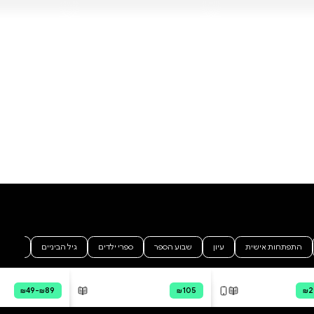
לילי ובעלה לשעבר, רייל, מצליחים
להיכנס לשגרת משמורת
משותפת על בתם, כשהיא נתקלת
שוב באהבתה הראשונה, אטלס.
לרגע נראה שהיקום עובד לטובתם
— סוף־סוף הם יכולים להיות ביחד.
אלא שהתלהבותה שוככת
במהירות. ברור לה שעל אף שהם
כבר לא נשואים, רייל עדיין חלק
בלתי נפרד מחייה – ואטלס קוריגן
הוא האיש האחד שרייל לא יהיה מוכן
הוסף ביקורת
לקבל בחיי בתו. או בחיי אשתו
לשעבר. איתנו זה מתחיל נע בין
לכל הביקורות
נקודות המבט של לילי ושל אטלס,
ומתחיל בנקודה שבה נגמרה