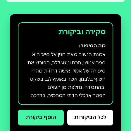
סקירה וביקורת
מה הסיפור:
אמנת הנשים מאת חנין אל סייג' הוא
ספר אנושי, חכם ונוגע ללב, הפורש את
סיפורה של אמל, אישה דרוזית מהרי
השוף בלבנון, אשר באומץ לב, בשקט
ובהתמדה, נחלצת מן העולם
הפטריארכלי הדתי המחמיר, בדרכה
אל ההשכלה, האהבה והחירות. סיפורה
הסוחף של אמל הוא גם סיפורה של
לכל הביקורות
הוסף ביקורת
אמהּ, סבתהּ, בתהּ, סיפור אוניברסלי
על מקומן ומעמדן של נשים במרקם