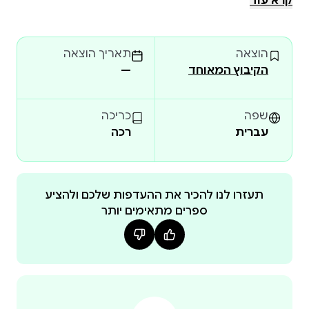
קרא עוד
מיותר לגמרי לנשים, אלא שאמל נכספת אל ההשכלה
וחולמת ללמוד באוניברסיטה. כאשר עולה הצעה להשיא
הוצאה
תאריך הוצאה
אותה לבעל עסק מצליח מהכפר הס
הקיבוץ המאוחד
—
שפה
כריכה
עברית
רכה
תעזרו לנו להכיר את ההעדפות שלכם ולהציע
ספרים מתאימים יותר