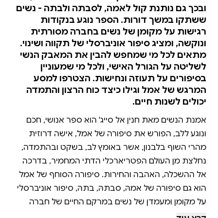
ובכך גם נותנת קול לאמה, לסבתה ולבתה - נשים
ששתקו במשך דורות. הספר נוגע בנקודות
רגישות על מקומן של נשים בחברה מסורתית
ונוקשה, ומציג סיפור אוניברסלי של תקווה ושינוי.
מתאים לכל מי שמחפש להבין את המאבק הנשי
לשליטה על הגורל האישי, ולכל מי שמעוניין
בסיפורים על תעוזה ונחישות. הצטרפו למסע
המרגש של אמל וגילו כיצד כוח הרצון והתמדה
יכולים לשנות חיים.
אמנת הנשים מאת חנין אל סייג' הוא ספר אנושי, חכם
ונוגע ללב, הפורש את סיפורה של אמל, אישה דרוזית
מהרי השוף בלבנון, אשר באומץ לב, בשקט ובהתמדה,
נחלצת מן העולם הפטריארכלי הדתי המחמיר, בדרכה
אל ההשכלה, האהבה והחירות. סיפורה הסוחף של אמל
הוא גם סיפורה של אמהּ, סבתהּ, בתהּ, סיפור אוניברסלי
על מקומן ומעמדן של נשים במרקם החיים של חברה
מסורתית נוקשה. בעיני אביה של אמל לימודים הם עניין