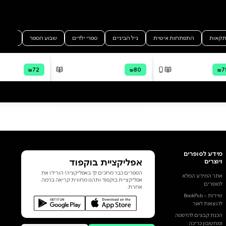
partnership with
HebrewBooks.org. The original
scan is available as a free
download at
www.hebrewbooks.org/57065 .
The ID number for this title is
57065. PLEASE NOTE: due to the
age, degradation in quality, and
imperfections in the scanning
process, some portions of this
הוסף ביקורת
book may be obscured,
damaged or incomplete. Please
לכל הביקורות
check the book preview (if
available) OR the original scan