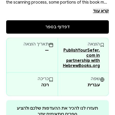
the scanning process, some portions of this book may
be obscured, damaged or incomplete. Please check
קרא עוד
the book preview (if available) OR the original scan
before placing your order.
דפדוף בספר
הוצאה
תאריך הוצאה
—
PublishYourSefer.
com in
partnership with
HebrewBooks.org
שפה
כריכה
עברית
רכה
תעזרו לנו להכיר את ההעדפות שלכם ולהציע
ספרים מתאימים יותר