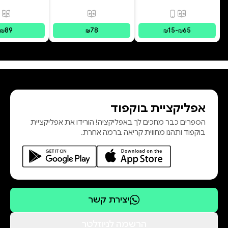
פורמטים זמינים
:
מודפס, דיגיטלי
פורמטים זמינים
:
מודפס
פור
89
78
15
-
65
₪
₪
₪
₪
אפליקציית בוקפוד
הספרים כבר מחכים לך באפליקציה! הורידו את אפליקציית
בוקפוד ותהנו מחווית קריאה ברמה אחרת.
יצירת קשר
הרשמה לניוזלטר