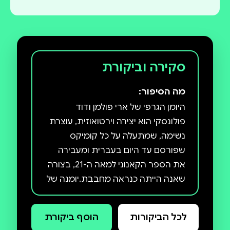
סקירה וביקורת
מה הסיפור:
היומן הגרפי של ארי פולמן ודוד
פולונסקי הוא יצירה וירטואוזית, עוצרת
נשימה, שמתעלה על כל קומיקס
שפורסם עד היום בעברית ומעבירה
את הספר הקאנוני למאה ה-21, בצורה
שאנה הייתה כנראה מחבבת.יומנה של
אנה פרנק הוא אחד הספרים הנקראים
ביותר בעולם – הוא זכה לאינספור
לכל הביקורות
הוסף ביקורת
גרסאות בכל פורמט אפשרי: קולנוע,