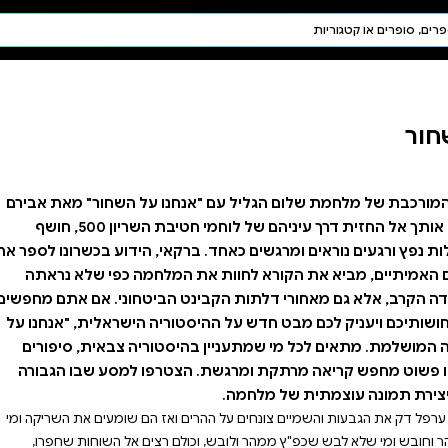
חיפוש AI
דת ויהדות
תפילה
חגים ומועדים
תלמוד
קבלה
נו על השחור" מאת אבירם
ברקאי. הספר לוקח אותך אל החזית דרך עיניהם של לוחמי חטיבת השריון 500, חושף
קאי, הידוע בכשרונו לספר את
המלחמה כפי שלא נראתה
הביטחוני. אם אתם מחפשים