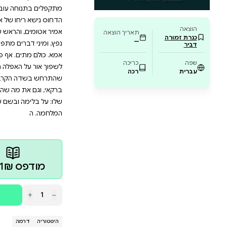
את תחושותיכם ויעניק לכם מבט חדש על ההיסטו
הבחירה המושלמת. מתאים לכל מי שמתעניין בהיס
מתיים או פשוט מחפש קריאה מרתקת ומרגשת. הצ
גים ליצירת תמונה עוצמתית של מלחמה.
 מכסה ערפל דק את הגבעות והשמיים צונחים על ההרים ו
 ממהר וחובש ומי שלא לבש שכפ"ץ ממהר ולובש, וכולם
 עוברית, כפות הידיים מגוננות על הראש. ופתאום יש פיצו
ו של אבק השריפה, ומישהו צועק ׳היד, הלכה לי היד,׳ וגורי
והראש של זליג נשמט לפנים, ועיניו של ליפשיץ פעורות לר
רים מתפצחים ומתרסקים, ולהבות שחורות מזנבות בכחול ש
ם. אף פעם לא ידעתי שככה נראית המלחמה." ואיך נראית
 האפלה הגדולה הזאת, שרובצת על מלחמת שלום הגליל. 
ת מה שהתרחש בחדרי החדרים של הקבינט הביטחוני. כפי