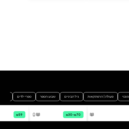
ההרים ואז הם שומעים את השריקה
ומי שלא חבש קסדה ממהר וחובש
ומי שלא לבש שכפ"ץ ממהר
ולובש, וכולם רצים אל השוחות
שחפרו, מתקפלים בתנוחה
עוברית, כפות הידיים מגוננות על
הראש. ופתאום יש פיצוץ, ואחריו
עוד אחד, ובאוויר הדחוס נישא ריחו
של אבק השריפה, ומישהו צועק
׳היד, הלכה לי היד,׳ וגורי צורח, וממן
הוסף ביקורת
מוטל על הגב, ופניו של אמיר
אטומים, והראש של זליג נשמט
לכל הביקורות
לפנים, ועיניו של ליפשיץ פעורות
לרווחה, ומכל עבר מתרגשים קולות
נפץ, ומיני דברים מתפצחים