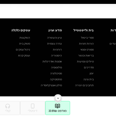
. תודה
ואף על פי כן
אבירם ברקאי
דיגיטלי
דיגיטלי
קולי
מודפס
קולי
₪40
₪48
ה מהירה
·
₪48
קנייה מהירה
·
₪40
פה לסל
·
₪48
הוספה לסל
·
₪40
40
₪