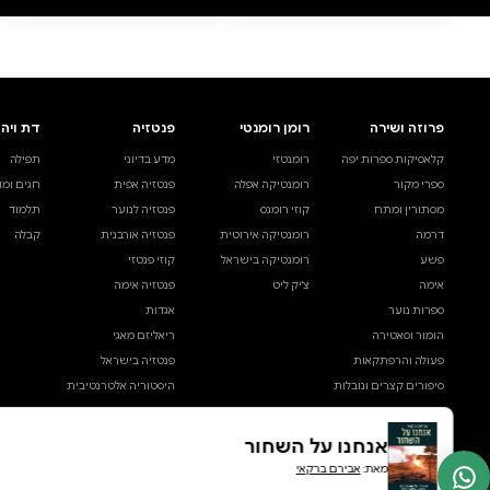
פתאום היתה מלחמה
הרוב טוב
אבירם ברקאי
אבירם ברקאי
דיגיטלי
מודפס
קולי
מודפס
₪44
קנייה מהירה
·
₪44
קניי
הוספה לסל
·
₪44
הוס
48
44
₪
₪