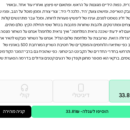
ריה הישראלית, "אנחנו על
טוריה צבאית, סיפורים
טרפו למסע שבו הגבורה
אז הם שומעים את השריקה ומי
 רצים אל השוחות שחפרו,
ץ, ואחריו עוד אחד, ובאוויר
 צורח, וממן מוטל על הגב, ופניו של
ווחה, ומכל עבר מתרגשים קולות
מי תחילת הקיץ. כולם מתים,
 מלחמה? אנחנו על השחור מנסה
אנחנו על השחור מבקש להאיר את
שהתרחש בשדה הקרב כפי שתיארו הלוחמים והמפקדים של חטיבת השריון המורחבת 500 באוזניו של
 שהוכיח גם ברבי־המכר הקודמים