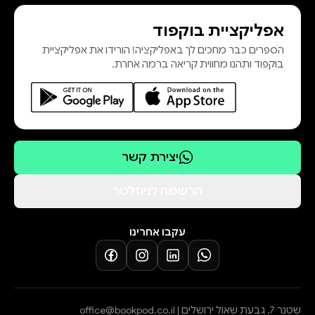
אפליקציית בוקפוד
הספרים כבר מחכים לך באפליקציה! הורידו את אפליקציית
בוקפוד ותהנו מחווית קריאה ברמה אחרת.
יצירת קשר
הרשמה לניוזלטר
עקבו אחרינו
שטנר 7, גבעת שאול ירושלים |
office@bookpod.co.il