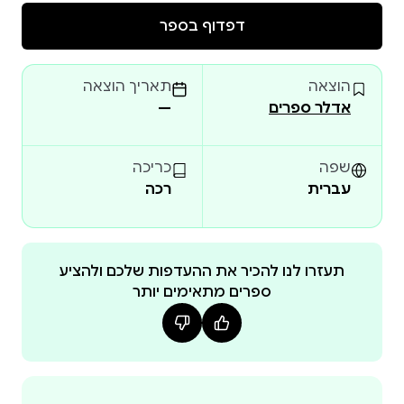
מספר אחד מתמודד עם המספרים הגדולים, לומד על
דפדוף בספר
חברות, אומץ, ועל החשיבות של כל אחד – אפילו של מר
אפס , שהוא בעצם כלום, אבל לא פחות חשוב. סיפור
הוצאה
תאריך הוצאה
קצר, מלא דמיון, הומור וחרוזים שמשרים חיוך ומעודדים
אדלר ספרים
—
סיגל אדלר , סופרת ילדים בעלת סגנון כתיבה ייחודי
ומרענן, המיטיבה לשלב בסיפוריה דמיון עשיר, הומור רב
שפה
כריכה
עברית
רכה
וקצב קולח. את כל אלה שוזרת סיגל בחריזה וירטואוזית
ומשעשעת, המדברת אל הילדים בגובה העיניים.
תעזרו לנו להכיר את ההעדפות שלכם ולהציע
ספרים מתאימים יותר