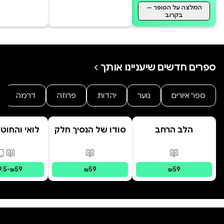
המלצה על הסופר —
בקרוב
ספרים חדשים שיעניינו אותך
ספר איורים
נוער
יהדות
פרוזה
דרמה
הלב הרחב
סודו של הנסיך חלק
לואי והחוט
ב' סוד הנסיך
- הרפתקת 
הנסתר
המרחפ
פורמטים זמינים
:
מודפס
פורמטים זמינים
:
מודפס
פורמ
9.5
-
59
59
59
₪
₪
₪