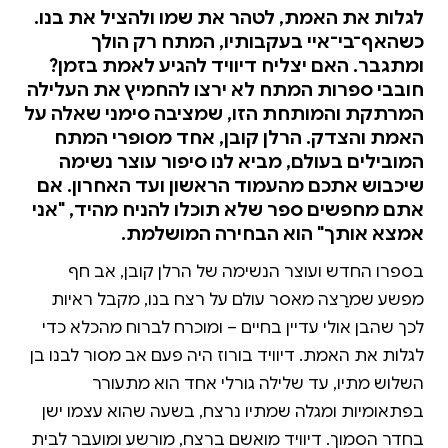
לגלות את האמת, לטהר את שמו ולהציל את בנו.
כשהאף־בי־איי בעקבותיו, המתח רק הולך
ומתגבר. האם יצליח דיוויד להגיע לאמת בזמן?
חובבי ספרות המתח לא ירצו להחמיץ את העלילה
המרתקת והמותחת הזו, שמציבה סימני שאלה על
האמת והצדק. הרלן קובן, אחד מסופרי המתח
המובילים בעולם, מביא לנו סיפור עוצר נשימה
שיכבוש אתכם מהעמוד הראשון ועד האחרון. אם
אתם מחפשים ספר שלא תוכלו להניח מהיד, "אני
אמצא אותך" הוא הבחירה המושלמת.
בספרו החדש ועוצר הנשימה של הרלן קובן, אב חף
מפשע שמרַצה מאסר עולם על רצח בנו, מקבל ראיות
לכך שהבן אולי עדיין בחיים – ומוכרח לברוח מהכלא כדי
לגלות את האמת. דיוויד בורוז היה פעם אב מסור לבנו בן
השלוש מתיו, עד שלילה גורלי אחד הוא מתעורר
בפתאומיות ומגלה שמתיו נרצח, בשעה שהוא עצמו ישן
בחדר הסמוך. דיוויד מואשם ברצח, מורשע ומועבר לבית