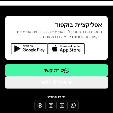
קובן הוא מסופרי המתח הגדולים
בעולם. המותחנים שלו ראו אור ב־46
שפות, הגיעו לרשימות רבי־המכר
אפליקציית בוקפוד
ביותר מ־12 מדינות ונמכרו בכ־80
הספרים כבר מחכים לך באפליקציה! הורידו את אפליקציית
מיליון עותקים ברחבי העולם. סדרת
בוקפוד ותהנו מחווית קריאה ברמה אחרת.
ספרי מיירון בוליטר ש
יצירת קשר
הרשמה לניוזלטר
עקבו אחרינו