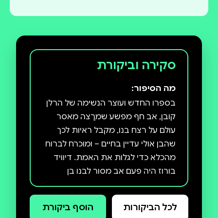
סקירה וביקורת
מה הסיפור:
בספרו החדש ועוצר הנשימה של הרלן
קובן, אב חף מפשע שמרַצה מאסר
עולם על רצח בנו, מקבל ראיות לכך
שהבן אולי עדיין בחיים – ומוכרח לברוח
מהכלא כדי לגלות את האמת. דיוויד
בורוז היה פעם אב מסור לבנו בן
השלוש מתיו, עד שלילה גורלי אחד הוא
מתעורר בפתאומיות ומגלה שמתיו
לכל הביקורות
הוסף ביקורת
נרצח, בשעה שהוא עצמו ישן בחדר