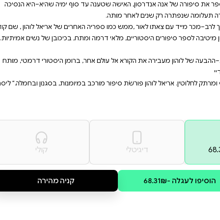
וף סוף מסכימה לדבר, הצעירה
 הצאר המנוח, ששרדה את רצח
ים, מלווה את ימיה האחרונים של
ושר לחיים פשוטים הרחק מביתם,
נצל והתדהמה כשהבינו שגורלם
ד סוף ימיה שהיא–היא הנסיכה
אחרים של אריאל לוהון , שם קוד
, ברומן היסטורי דרמטי, מותח
במיומנות, בסגנון ובחמלה.“ ליסה