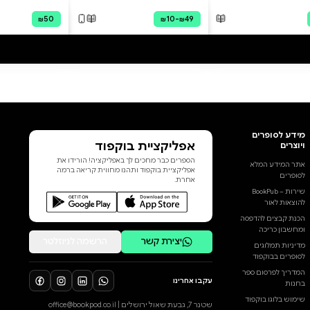
רומנוב, בתו של הצאר, מובלת על
ידי המשטרה החשאית יחד עם כל
בני משפחתה אל מרתף קר וחשוך
בסיביר, שם הם עומדים מול כיתת
יורים ומוצאים להורג. סוכני
המשטרה טוענים שאיש לא שרד.
גרמניה, 17 בפברואר :1920 אישה
צעירה נמשית מתעלה, רועדת
מקור ומבוהלת. היא מסרבת
להסביר כיצד הגיעה למים
הקפואים, ובדיקה מגלה כי גופה
הוסף ביקורת
מכוסה צלקות. כאשר היא סוף סוף
מסכימה לדבר, הצעירה
לכל הביקורות
המסתורית טוענת שהיא אנסטסיה
רומנוב, היורשת היחידה של