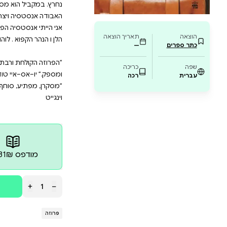
פואים, ובדיקה מגלה כי גופה מכוסה צלקות. כאשר היא ס
נת שהיא אנסטסיה רומנוב, היורשת היחידה של משפחת
י המרתק אני הייתי אנסטסיה , המבוסס על אירועים אמיתי
 בימים שאחרי המהפכה, את ההידרדרות מחיי מותרות וע
קמו עם החיילים שנשלחו לשמור עליהם, את התקווה להי
הוא מספר את סיפורה של אנה אנדרסון, האישה שטענה ע
טסיה הפך לרב–מכר מייד עם צאתו לאור ,ממש כמו ספריה ה
ת ורבת–ההבעה של לוהון מעבירה את הקורא אל עולם אחר
, סוחף ומרתק לחלוטין. אריאל לוהון פורשׂת סיפור מורכב 