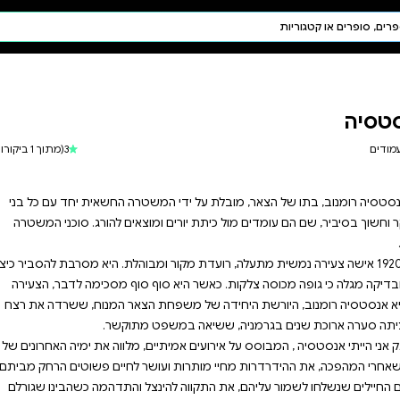
חיפוש AI
דת ויהדות
תפילה
חגים ומועדים
תלמוד
3
(מתוך 1 ביקורות)
קבלה
על ידי המשטרה החשאית יחד עם כל בני
וצאים להורג. סוכני המשטרה
עדת מקור ומבוהלת. היא מסרבת להסביר כיצד