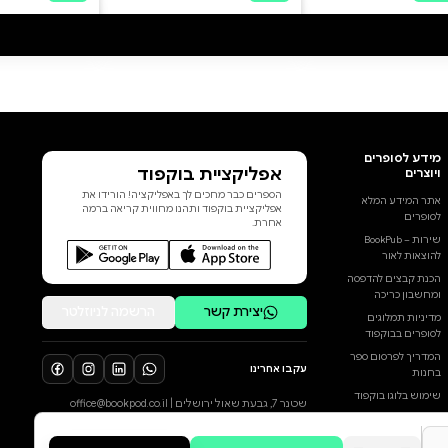
מהצעדים הראשונים ברכישת
הקריאה. בסדרה חמישה אוגדנים
על פי סדר התנועות: 1. קָמָץ (אָ),
פַּתָּח (אַ) ושְׁוָא (אְ); 2. חִירִיק (אִ); 3.
סֶגּוֹל (אֶ) וצֵירֵי (אֵ); 4. חוֹלָם (אוֹ); 5.
שׁוּרוּק (אוּ) וקֻבּוּץ (אֻ). בכל אוגדן
ארבעה ספרונים ובהם מככבת
דמות משעשעת אחת המייצגת
בשמה את התנועה. המפגש עם
דמויות משעשעות וסיפורים שובי
הוסף ביקורת
לב מזמין את הילד לקרוא בקלות
ובהנאה. על היוצרים גלית חזק
לכל הביקורות
סופרת ילדים ("בדרך לשלולית":
ידיעות אחרונות, "לטל לא קל",
"יונית וסודות הדי אן איי", "שגיא