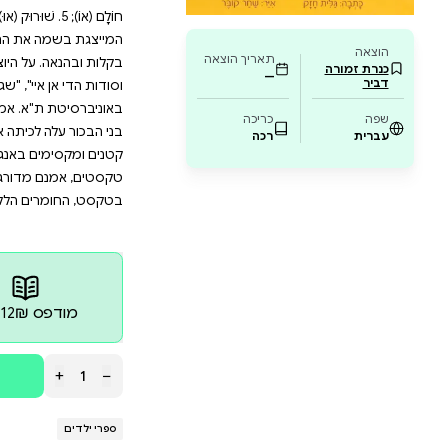
וד, כך שתוכלו להיות בטוחים שהילדים שלכם מקב
תם מחפשים דרך להפוך את תהליך רכישת הקריאה
הוא בדיוק מה שאתם צריכים. הסדרה מתאימה להור
וויית הקריאה של הילדים ולפתח בהם אהבה אמ
א" מציעה חוויית קריאה של סיפור שלם כבר מהצעדים ה
ָם (אוֹ); 5. שׁוּרוּק (אוּ) וקֻבּוּץ (אֻ). בכל אוגדן ארבעה ספרונ
 את התנועה. המפגש עם דמויות משעשעות וסיפורים שוב
על היוצרים גלית חזק סופרת ילדים ("בדרך לשלולית": ידיע
איי", "שגיא ותאונת הסקי": יסוד) ומפתחת תוכניות לימוד. ב
"א. אמא לשלושה. גרה שנים רבות בניו יורק, שם גם צמח
לכיתה א' בבית ספר יהודי בניו יורק והחל ללמוד לקרוא. ה
ם באנגלית לתרגול הקריאה, ומנגד - בעברית, עם דפים 
 מדורגים, אך חסרי אלמנט סיפורי. כסופרת ילדים, אשר