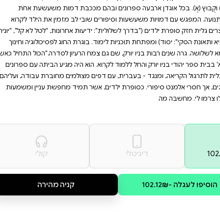
לים את התוכן האיכותי
 לחוויה מהנה ומשמעותית,
ים, גננות ומורים שמחפשים
יתית לספרים.
ראשונים ברכישת הקריאה. בסדרה
חמישה אוגדנים על פי סדר התנועות: 1. קָמָץ (אָ), פַּתָּח (אַ) ושְׁוָא (אְ); 2. חִירִיק (אִ); 3. סֶגּוֹל (אֶ) וצֵירֵי (אֵ); 4.
ים ובהם מככבת דמות משעשעת אחת
י לב מזמין את הילד לקרוא
ות אחרונות, "לטל לא קל", "יונית
וגרת החוג לפסיכולוגיה וחינוך
 הרעיון לסדרה."הכול התחיל כאשר
וא היה מגיע הביתה עם ספרונים
מצולמים מחוברת עבודה, ועליהם
 תמיד מחפשת עניין ומשמעות