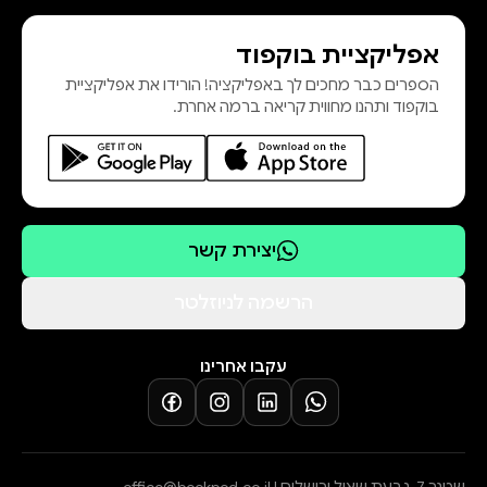
יוצא מגדרו. אבל האם יש סליחה לאח
אפליקציית בוקפוד
שנוא שפתאום מחפש כפרה? האם ניתן
הספרים כבר מחכים לך באפליקציה! הורידו את אפליקציית
לשכוח זיכרונות שנצרבו לנצח? ומהי
בוקפוד ותהנו מחווית קריאה ברמה אחרת.
בכלל סליחה ולמי היא מיוע
יצירת קשר
הרשמה לניוזלטר
עקבו אחרינו
שטנר 7, גבעת שאול ירושלים |
office@bookpod.co.il