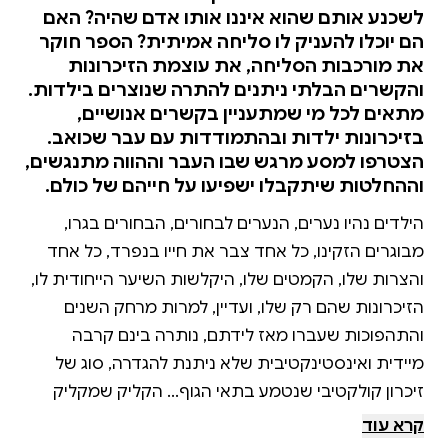
לשכנע אותם שהוא איננו אותו אדם שהיה? האם
הם יוכלו להעניק לו סליחה אמיתית? הספר חוקר
את מורכבות הסליחה, את עוצמת הזיכרונות
והקשרים הבלתי ניתנים להתרה שנוצרים בילדות.
מתאים לכל מי שמתעניין בקשרים אנושיים,
בזיכרונות ילדות ובהתמודדות עם עבר שכואב.
הצטרפו למסע מרגש שבו העבר וההווה מתנגשים,
וההחלטות שיתקבלו ישפיעו על חייהם של כולם.
הילדים נהיו נערים, הנערים לבחורים, הבחורים בגרו,
מבוגרים הזקינו, כל אחד צבר את חייו בנפרד, כל אחד
והצרות שלו, הקמטים שלו, היקלשות השיער הייחודית לו,
הזיכרונות שהם רק שלו, ועדיין, למרות מרחק השנים
והתהפוכות שעברו מאז לידתם, נותרה בינם קרבה
מיידית ואינסטינקטיבית שלא ניתנת להגדרה, סוג של
זיכרון קולקטיבי שנטמע בתאי הגוף... הקליק שמקליק
כשנפגשים אחים אוהבים שגדלו יחד באותו בית, חוט שבו
קרא עוד
שזורים חרוזי הזיכרון. כך גם בינם לאבנר, אבל להפך.