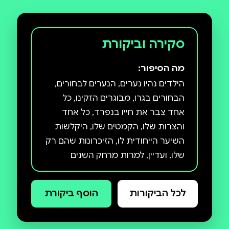
סקירה וביקורת
מה הסיפור:
הילדים נהיו נערים, הנערים לבחורים,
הבחורים בגרו, מבוגרים הזקינו, כל
אחד צבר את חייו בנפרד, כל אחד
והצרות שלו, הקמטים שלו, היקלשות
השיער הייחודית לו, הזיכרונות שהם רק
שלו, ועדיין, למרות מרחק השנים
והתהפוכות שעברו מאז לידתם, נותרה
בינם קרבה מיידית ואינסטינקטיבית
לכל הביקורות
הוסף ביקורת
שלא ניתנת להגדרה, סוג של זיכרון
קולקטיבי שנטמע בתאי הגוף... הקליק
שמקליק כשנפגשים אחים אוהבים