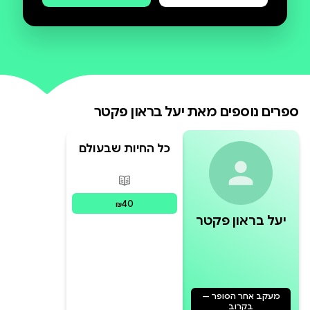
להתמודד עם הרגשות המאתגרים
כותבים, מחנכים ומטפלים מנסים
להילחם בתופעה המסוכנת - חרם
בקרב ילדים. הספר מנגיש את הנושא
ספרים נוספים מאת
יעל בראון פקטר
לילדים בגילאי גן והכיתות הנמוכות של
בית הספר היסודי.
כל החיות שבעולם
והכלב שלי גם
פורמטים זמינים
:
מודפס
40
₪
יעל בראון פקטר
מעקב אחר הסופר —
בקרוב