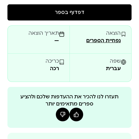
כותבים, מחנכים ומטפלים מנסים להילחם בתופעה
דפדוף בספר
המסוכנת - חרם בקרב ילדים. הספר מנגיש את הנושא
לילדים בגילאי גן והכיתות הנמוכות של בית הספר היסודי.
הוצאה
תאריך הוצאה
נפחיית הספרים
—
שפה
כריכה
עברית
רכה
תעזרו לנו להכיר את ההעדפות שלכם ולהציע
ספרים מתאימים יותר