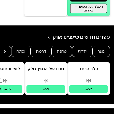
המלצה על הסופר —
בקרוב
ספרים חדשים שיעניינו אותך
נוער
יהדות
פרוזה
דרמה
מתח
פנט
הלב הרחב
סודו של הנסיך חלק
לואי והחוט
ב' סוד הנסיך
- הרפתקת 
הנסתר
המרחפ
פורמטים זמינים
:
מודפס
פורמטים זמינים
:
מודפס
פורמ
9.5
-
59
59
59
₪
₪
₪