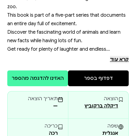
zoo.
This book is part of a five-part series that documents
an entire day full of excitement.
Discover the fascinating world of animals and learn
new facts while having lots of fun.
Get ready for plenty of laughter and endless
discoveries.
קרא עוד
🌸
הספר מגיע עם כריכה רכה ודפי כרומו - להתאמה
דפדוף בספר
האזינו להדגמה מהספר
מושלמת עם האיורים.
Paperback with Chrome paper - printed and delivered
הוצאה
תאריך הוצאה
only in Israel
דיקלה ברקוביץ
—
🌸
*** מבצע ***
שפה
כריכה
אנגלית
רכה
הספר ניתן לקניה כחלק מהסט השלם במחיר מבצע -