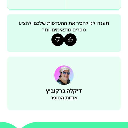
כאן באתר
💖 Special Deal 💖
תעזרו לנו להכיר את ההעדפות שלכם ולהציע
ספרים מתאימים יותר
Grab the whole set at a sweet price – only here
🌸
This book is available in Hardback and eBook format
at other online stores, such as Amazon .
ספר דיגיטלי - eBook Universal Link
🌸
התמונות בצד הן מתוך הספר בכריכה קשה.
דיקלה ברקוביץ
The images on the side are from the Hardcover
אודות הסופר
version.
🌸
ניתן להשיג את הספר גם בכריכה קשה וגם בגרסה
דיגיטלית ,