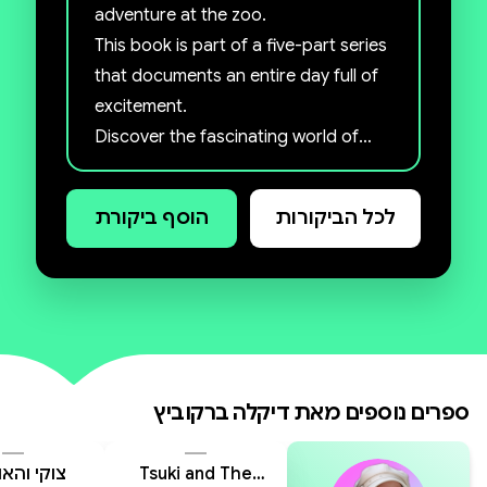
adventure at the zoo.
For more info about my books
This book is part of a five-part series
that documents an entire day full of
🌸
excitement.
Discover the fascinating world of
animals and learn new facts while
having lots of fun.
לכל הביקורות
הוסף ביקורת
Get ready for plenty of laughter and
endless discoveries.
🌸
הספר מגיע עם כריכה רכה ודפי כרומו
- להתאמה מושלמת עם האיורים.
Paperback with Chrome paper -
ספרים נוספים מאת
דיקלה ברקוביץ
printed and delivered only in Israel
🌸
Tsuki and The
צוקי והאו