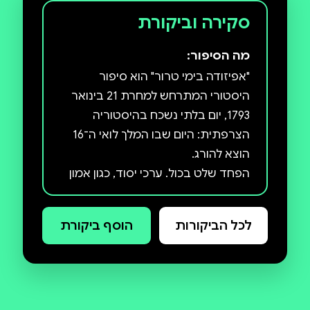
סקירה וביקורת
מה הסיפור:
"אפיזודה בימי טרור" הוא סיפור
היסטורי המתרחש למחרת 21 בינואר
1793, יום בלתי נשכח בהיסטוריה
הצרפתית: היום שבו המלך לואי ה־16
הפחד שלט בכול. ערכי יסוד, כגון אמון
בין אנשים ונדיבות לב פסו מן העולם.
המלך הוצא להורג ונערפו גם ראשיהם
לכל הביקורות
הוסף ביקורת
של אצילים מונרכיסטים, של כמרים
נאמנים לכנסייה — וגם של מתנגדי
התליין עבד שעות נוספות. פריז