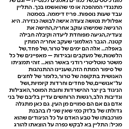
מונרכיסטים,של כמרים נאמנים לכנסייה — וגם של
מתנגדי המהפכה או מי שהואשמו בכך. התליין
עבד שעות נוספות. פריז דיממה. בסמטה
אפלולית נטושה צעדה אישה לבושה כנזירה. היא
הרגישה שמישהו עוקב אחריה,החישה את
צעדיה,הגיעה מפוחדת ליעדה וקיבלה חבילה
קטנה. הגבר האלמוני שעקב אחריה המתין
באפלה… אלה הם ימים של טרור,של פחד,של
הלשנות,של מעקבים ובגידות — מאפיינים של כל
משטר טוטליטרי רודני באשר הוא… זוהי תמציתו
של סיפור המתח הזה,שעניינו ההתנהגות
האנושית בתקופה של טרור,כלומר של לחצים
על־אנושיים,של פחדים וחרדות קיומיות,ושל
הניגוד בין יצר ההישרדות וחובת המוסר,האצילות
ונדיבות הלב,רגשות הרוחשים עדיין בליבם של בני
אדם גם אם הם סמויים מן העין. גם כאן מתגלה
גדולתו של בלזק כמי שאין שני לו בהבנת
מורכבותו של טבע האדם על כל הניגודים שהוא
מכיל: התליין בא לבקש כפרה על הוצאתו להורג