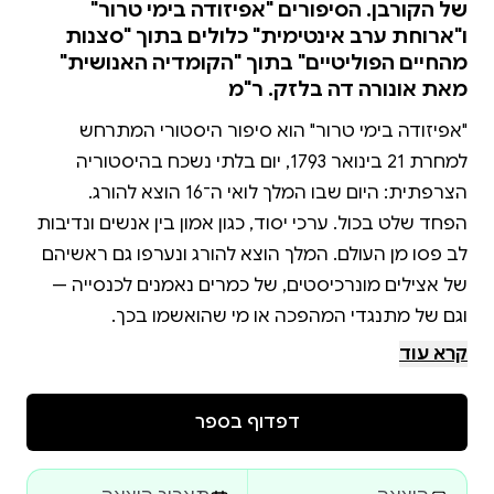
של הקורבן. הסיפורים "אפיזודה בימי טרור"
ו"ארוחת ערב אינטימית" כלולים בתוך "סצנות
מהחיים הפוליטיים" בתוך "הקומדיה האנושית"
מאת אונורה דה בלזק. ר"מ
"אפיזודה בימי טרור" הוא סיפור היסטורי המתרחש
למחרת 21 בינואר 1793, יום בלתי נשכח בהיסטוריה
הפחד שלט בכול. ערכי יסוד, כגון אמון בין אנשים ונדיבות
לב פסו מן העולם. המלך הוצא להורג ונערפו גם ראשיהם
של אצילים מונרכיסטים, של כמרים נאמנים לכנסייה —
קרא עוד
בסמטה אפלולית נטושה צעדה אישה לבושה כנזירה. היא
הרגישה שמישהו עוקב אחריה, החישה את צעדיה, הגיעה
דפדוף בספר
מפוחדת ליעדה וקיבלה חבילה קטנה. הגבר האלמוני