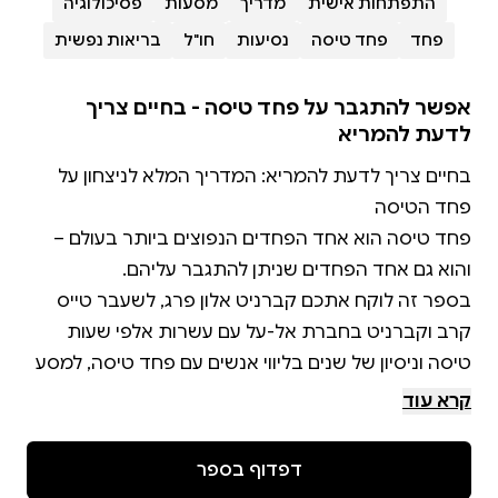
התפתחות אישית
מדריך
מסעות
פסיכולוגיה
פחד
פחד טיסה
נסיעות
חו"ל
בריאות נפשית
אפשר להתגבר על פחד טיסה - בחיים צריך
לדעת להמריא
בחיים צריך לדעת להמריא: המדריך המלא לניצחון על
פחד טיסה הוא אחד הפחדים הנפוצים ביותר בעולם –
בספר זה לוקח אתכם קברניט אלון פרג, לשעבר טייס
קרב וקברניט בחברת אל-על עם עשרות אלפי שעות
טיסה וניסיון של שנים בליווי אנשים עם פחד טיסה, למסע
מרתק שמשלב פסיכולוגיה, הבנת המוח האנושי והסברים
קרא עוד
זה לא עוד ספר שמנסה “להרגיע” אתכם – אלא ספר
דפדוף בספר
שמסביר לכם באמת מה קורה במוח בזמן פחד, מה