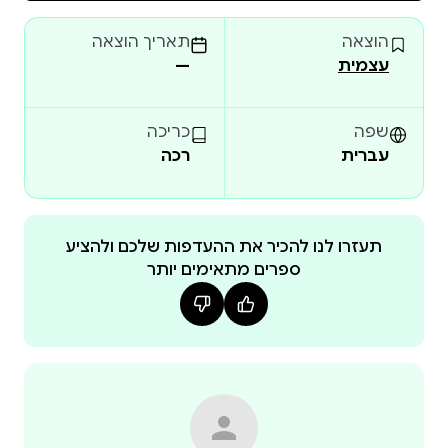
באמת קורה במטוס, ולמה הפחד מרגיש כל כך אמיתי גם
הוצאה
תאריך הוצאה
עצמית
—
הידע שבספר מעניק שליטה, והשליטה היא המפתח
שפה
כריכה
עברית
רכה
מה באמת קורה בזמן המראה, רעידות, רעשים
תעזרו לנו להכיר את ההעדפות שלכם ולהציע
ספרים מתאימים יותר
זהו ספר על פחד טיסה – אבל לא פחות מכך, זהו ספר
חופש לטוס, חופש לבחור, וחופש לא לתת לפחד לנהל את
אם פחד הטיסה מגביל אתכם, הספר הזה יכול להיות