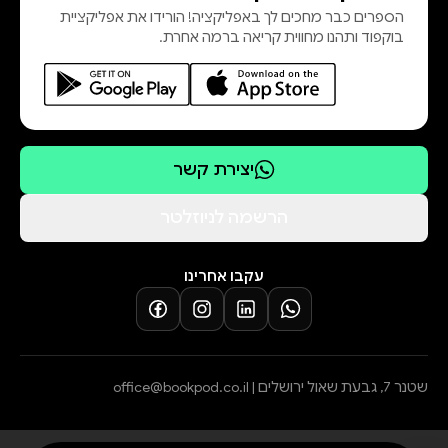
הספרים כבר מחכים לך באפליקציה! הורידו את אפליקציית
בוקפוד ותהנו מחווית קריאה ברמה אחרת.
יצירת קשר
הרשמה לניוזלטר
עקבו אחרינו
שטנר 7, גבעת שאול ירושלים |
office@bookpod.co.il